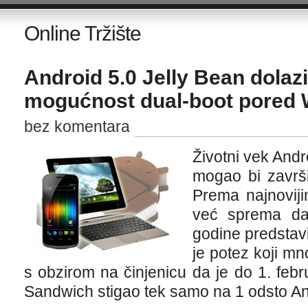
Online Tržište
Android 5.0 Jelly Bean dolazi
mogućnost dual-boot pored
bez komentara
Životni vek And
mogao bi završi
Prema najnovij
već sprema da
godine predstavi
je potez koji m
s obzirom na činjenicu da je do 1. feb
Sandwich stigao tek samo na 1 odsto An