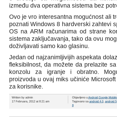
između dva operativna sistema bez pot
Ovo je vro interesantna mogućnost ali 
poznati Windows 8 hardverski zahtevi s
OS na ARM računarima od strane kor
sistema zaključavanja, tako da ovu mog
doživljavati samo kao glasinu.
Jedan od najzanimljivijih aspekata dol
fleksibilnost, da možete da prelazite sa
konzolu za igranje i obratno. Mog
proizvoda u ovaj miks učiniće Microsoft
za korisnike.
Written by admin
Objavljeno u
Android
,
Google
,
Mobilni
17 Februara, 2012 at 8:21 am
Tagovano sa
android 4.0
,
android 5
8