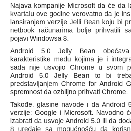
Najava kompanije Microsoft da će da 
kvartalu ove godine verovatno da je in
lansiranjem verzije Jelli Bean koju bi p
netbook računarima bolje prihvatili 
pojavi Windowsa 8.
Android 5.0 Jelly Bean obećava 
karakteristike među kojima je i integ
sada nije usvojio Chrome u svom p
Android 5.0 Jelly Bean to bi tre
predstavljanjem Chrome for Android 
spremnost da ozbiljno prihvati Chrome.
Takođe, glasine navode i da Android 5
verzije: Google i Microsoft. Navodno 
izabrati da usvoje Android 5.0 ili da d
8 uređaje sa mogućnošću da korisn