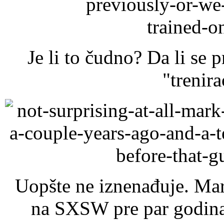
Je li to čudno? Da li se 
"trenir
Uopšte ne iznenađuje. Mar
na SXSW pre par godina 