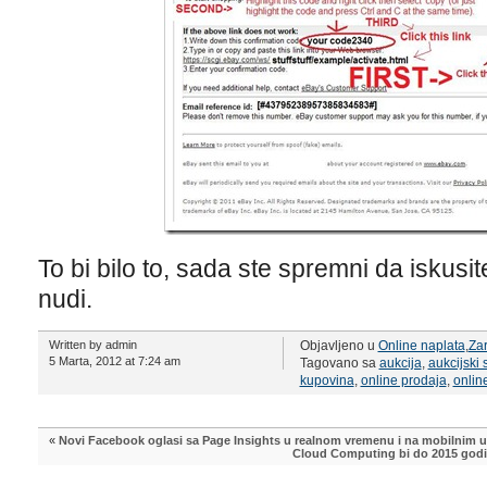
To bi bilo to, sada ste spremni da iskus
nudi.
Written by admin
Objavljeno u
Online naplata
,
Zar
5 Marta, 2012 at 7:24 am
Tagovano sa
aukcija
,
aukcijski 
kupovina
,
online prodaja
,
onlin
«
Novi Facebook oglasi sa Page Insights u realnom vremenu i na mobilnim 
Cloud Computing bi do 2015 godin