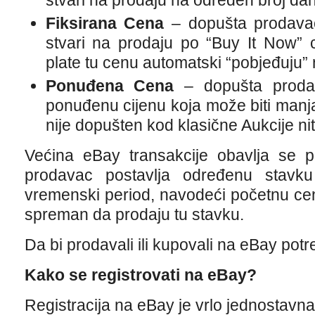
stvari na prodaju na određen broj da
Fiksirana Cena
– dopušta prodavač
stvari na prodaju po “Buy It Now” c
plate tu cenu automatski “pobjeđuju” n
Ponuđena Cena
– dopušta prodava
ponuđenu cijenu koja može biti manja
nije dopušten kod klasične Aukcije ni
Većina eBay transakcije obavlja se p
prodavac postavlja određenu stavk
vremenski period, navodeći početnu cen
spreman da prodaju tu stavku.
Da bi prodavali ili kupovali na eBay potr
Kako se registrovati na eBay?
Registracija na eBay je vrlo jednostavna