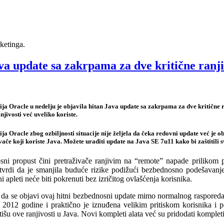
ketinga.
va update sa zakrpama za dve kritične ranji
a Oracle u nedelju je objavila hitan Java update sa zakrpama za dve kritične r
njivosti već uveliko koriste.
a Oracle zbog ozbiljnosti situacije nije željela da čeka redovni update već je ob
vače koji koriste Java. Možete uraditi update na Java SE 7u11 kako bi zaštitili s
sni propust čini pretraživače ranjivim na “remote” napade prilikom
tvrdi da je smanjila buduće rizike podižući bezbednosno podešavanje
i apleti neće biti pokrenuti bez izričitog ovlašćenja korisnika.
da se objavi ovaj hitni bezbednosni update mimo normalnog rasporeda 
 2012 godine i praktično je iznuđena velikim pritiskom korisnika i p
tišu ove ranjivosti u Java. Novi kompleti alata već su pridodati komple