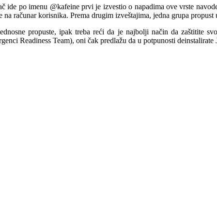
vač ide po imenu @kafeine prvi je izvestio o napadima ove vrste navodeći 
 na računar korisnika. Prema drugim izveštajima, jedna grupa propust u 
nosne propuste, ipak treba reći da je najbolji način da zaštitite sv
ci Readiness Team), oni čak predlažu da u potpunosti deinstalirate J