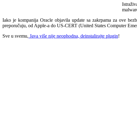
Istraži
malware
Iako je kompanija Oracle objavila update sa zakrpama za ove bezbed
preporučuju, od Apple-a do US-CERT (United States Computer Emergen
Sve u svemu,
Java više nije neophodna, deinstalirajte plugin
!