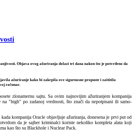
vosti
anjivosti. Objava ovog ažuriranja dolazi tri dana nakon što je potvrđeno da
javila ažuriranje kako bi zakrpila ove sigurnosne propuste i zaštitila
voj računar.
 posete zlonamernu sajtu. Sa ovim najnovijim ažuriranjem kompanija
 na "high" po zadanoj vrednosti, što znači da nepotpisani ili samo-
kada kompanija Oracle objavljuje ažuriranja, donesena je prvi put od
otvrdom da je sajber kriminalci koriste nekoliko kompleta alata koji
tima kao što su Blackhole i Nuclear Pack.