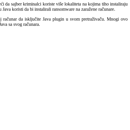
da sajber kriminalci koriste više lokaliteta na kojima tiho instaliraju
Java koristi da bi instalirali ransomware na zaražene računare.
oj računar da isključite Java plugin u svom pretraživaču. Mnogi ovo
ava sa svog računara.