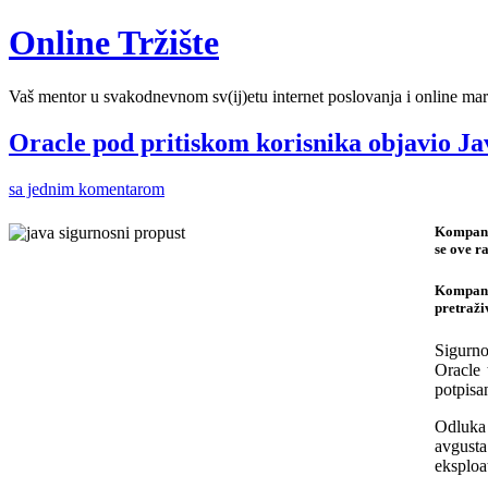
Online Tržište
Vaš mentor u svakodnevnom sv(ij)etu internet poslovanja i online mar
Oracle pod pritiskom korisnika objavio Ja
sa jednim komentarom
Kompanij
se ove ra
Kompanij
pretraži
Sigurno
Oracle 
potpisan
Odluka 
avgusta
eksploa