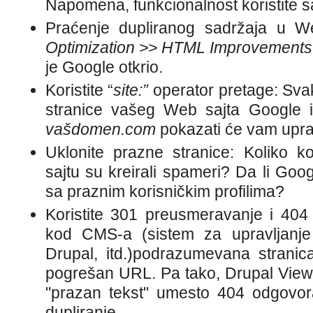
Napomena, funkcionalnost koristite 
Praćenje dupliranog sadržaja u We
Optimization >> HTML Improvements
je Google otkrio.
Koristite “
site:”
operator pretage: Svak
stranice vašeg Web sajta Google 
vašdomen.com
pokazati će vam upra
Uklonite prazne stranice: Koliko k
sajtu su kreirali spameri? Da li Goog
sa praznim korisničkim profilima?
Koristite 301 preusmeravanje i 404
kod CMS-a (sistem za upravljanje
Drupal, itd.)podrazumevana strani
pogrešan URL. Pa tako, Drupal View
"prazan tekst" umesto 404 odgovor
dupliranje.