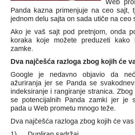
Web prom
Panda kazna primenjuje na ceo sajt, t
jednom delu sajta on sada utiče na ceo s
Ako je vaš sajt pod pretnjom, onda po
koraka koje možete preduzeti kako 
zamke.
Dva najčešća razloga zbog kojih će v
Google je nedavno objavio da neće
ažuriranja jer se Panda se svakodnevn
indeksiranje i rangiranje stranica. Zbog
se potencijalnih Panda zamki jer je s
pada u Web prometu mnogo teže.
Dva najčešća razloga zbog kojih će vas 
1) Dupliran sadržaj