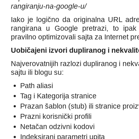
rangiranju-na-google-u/
Iako je logično da originalna URL adres
rangirana u Google pretrazi, to ipak
pravilno optimizovali sajta za Internet p
Uobičajeni izvori dupliranog i nekvali
Najverovatnijih razlozi dupliranog i nek
sajtu ili blogu su:
Path aliasi
Tag i Kategorija stranice
Prazan šablon (stub) ili stranice proi
Prazni korisnički profili
Netačan odzivni kodovi
Indeksirani parametri upita