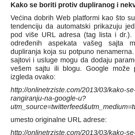
Kako se boriti protiv dupliranog i nek
Većina dobrih Web platformi kao što su
tendenciju da automatski prikazuju je
pod više URL adresa (tag lista i dr.).
određenih aspekata vašeg sajta mo
dupliranja koja su potpuno nenamerna.
sajtovi i usluge mogu da dodaju parame
vešem sajtu ili blogu. Google može pra
izgleda ovako:
http://onlinetrziste.com/2013/03/kako-s
rangiranju-na-google-u
?
utm_source=twitterfeed&utm_medium=tw
umesto originalne URL adrese:
http://onlinetrziste.com/2013/03/kako-s