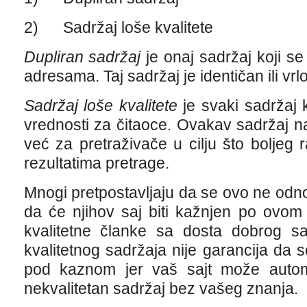
2) Sadržaj loše kvalitete
Dupliran sadržaj
je onaj sadržaj koji se
adresama. Taj sadržaj je identičan ili vrlo
Sadržaj loše kvalitete
je svaki sadržaj k
vrednosti za čitaoce. Ovakav sadržaj na
već za pretraživače u cilju što boljeg
rezultatima pretrage.
Mnogi pretpostavljaju da se ovo ne odno
da će njihov saj biti kažnjen po ovom
kvalitetne članke sa dosta dobrog sad
kvalitetnog sadržaja nije garancija da s
pod kaznom jer vaš sajt može automat
nekvalitetan sadržaj bez vašeg znanja.