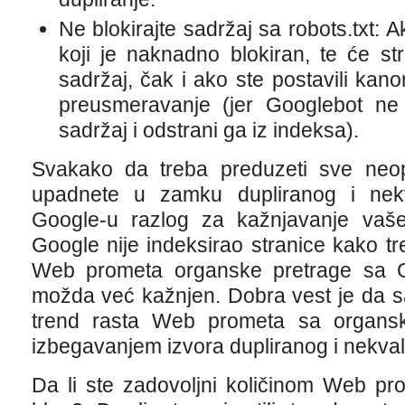
Ne blokirajte sadržaj sa robots.txt: 
koji je naknadno blokiran, te će str
sadržaj, čak i ako ste postavili kan
preusmeravanje (jer Googlebot ne
sadržaj i odstrani ga iz indeksa).
Svakako da treba preduzeti sve neo
upadnete u zamku dupliranog i nekv
Google-u razlog za kažnjavanje vaš
Google nije indeksirao stranice kako tre
Web prometa organske pretrage sa G
možda već kažnjen. Dobra vest je da s
trend rasta Web prometa sa organske
izbegavanjem izvora dupliranog i nekval
Da li ste zadovoljni količinom Web prom