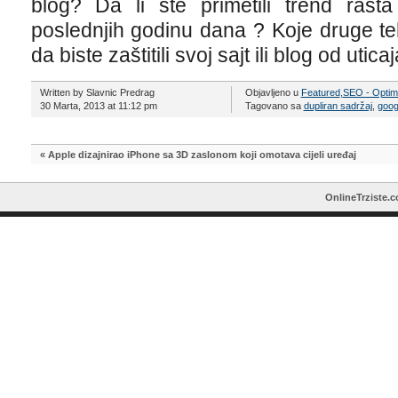
blog? Da li ste primetili trend ras
poslednjih godinu dana ? Koje druge tehni
da biste zaštitili svoj sajt ili blog od ut
Written by Slavnic Predrag
Objavljeno u
Featured
,
SEO - Optimi
30 Marta, 2013 at 11:12 pm
Tagovano sa
dupliran sadržaj
,
goog
«
Apple dizajnirao iPhone sa 3D zaslonom koji omotava cijeli uređaj
OnlineTrziste.