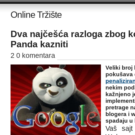
Online Tržište
Dva najčešća razloga zbog k
Panda kazniti
2 0 komentara
Veliki bro
pokušava 
penalizira
nekim pod
kažnjeno j
implement
pretrage n
blogera i 
spadaju u 
Vaš saj