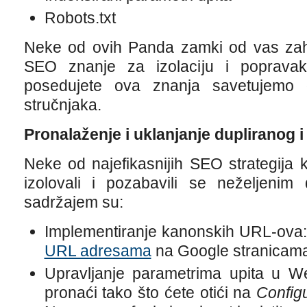
Robots.txt
Neke od ovih Panda zamki od vas zaht
SEO znanje za izolaciju i poprava
posedujete ova znanja savetujemo
stručnjaka.
Pronalaženje i uklanjanje dupliranog i
Neke od najefikasnijih SEO strategija k
izolovali i pozabavili se neželjenim d
sadržajem su:
Implementiranje kanonskih URL-ova:
URL adresama
na Google stranicam
Upravljanje parametrima upita u W
pronaći tako što ćete otići na
Config