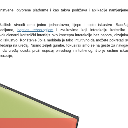
dinstvene, otvorene platforme i kao takva podržava i aplikacije namjenjen
ilfish stvorili smo jedno jednostavno, lijepo i toplo iskustvo. Sadrža
macijama,
haptics tehnologijom
i zvukovima koji interakciju korisnika 
olucionarni korisnički interfejs oko koncepta interakcije bez napora, dizajnir
g iskustvo. Korištenje Jolla mobitela je tako intuitivno da možete pokretati s
ledanja na uređaj. Nismo željeli gumbe, fokusirali smo se na geste za navigac
 da uređaj doista pruži osjećaj prirodnog i intuitivnog, što je uistinu isku
eracije,