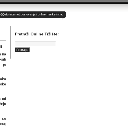
)etu internet poslovanja i online marketinga.
Pretraži Online Tržište:
Pretraga:
ji
n na
ših
 je
jaka
soke
n od
dnju
a se
enoj