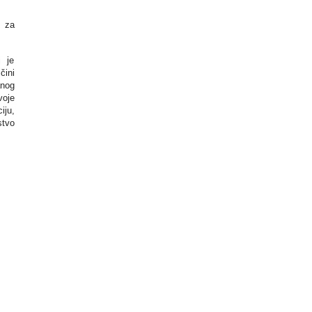
e za
j je
čini
anog
voje
iju,
stvo