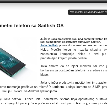
Vaš mentor u svakodnevnom sv(ij
ametni telefon sa Sailfish OS
Jučer je Jolla predstavila svoj prvi pametni telefon ko
radi sa mobilnim operativnim sustavom Sailfish.
Jolla Sailfish
je mobilni operativni sustav bazira
Nokia MeeGo kojeg je razvila skupina biv
zaposlenika kompanije Nokia a prvi put
predstavljen krajem prošle godine.
Jolla smatra da će njeni mobiteli biti vrlo 
konkurencija postojećim telefonima srednje i vi
klase.
Jolla je jučer predstavila mobitel koji ima zaslo
nterne memorije proširive sa microSD karticom, zadnju kameru od 8 MP, pre
koji je u skladu sa Android aplikacijama.
koji Jolla naziva "Other Half". Zanimljivo, shema boja operativnog sustav
tražnjeg oklopa koji će u početku će biti dostupan u tirkiznoj, crvenoj i zel