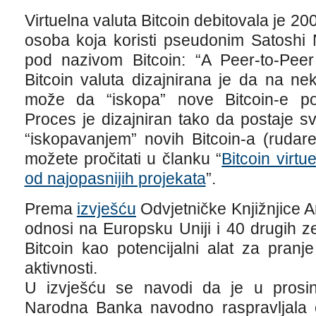
Virtuelna valuta Bitcoin debitovala je 20
osoba koja koristi pseudonim Satosh
pod nazivom Bitcoin: “A Peer-to-Peer
Bitcoin valuta dizajnirana je da na nek
može da “iskopa” nove Bitcoin-e pokr
Proces je dizajniran tako da postaje sve
“iskopavanjem” novih Bitcoin-a (rudare
možete pročitati u članku “
Bitcoin virtu
od najopasnijih projekata
”.
Prema
izvješću
Odvjetničke Knjižnjice 
odnosi na Europsku Uniji i 40 drugih z
Bitcoin kao potencijalni alat za pran
aktivnosti.
U izvješću se navodi da je u prosi
Narodna Banka navodno raspravljala o d