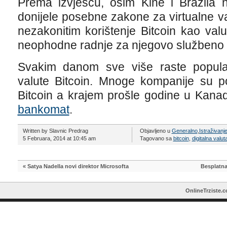
Prema izvješću, osim Kine i Brazila 
donijele posebne zakone za virtualne val
nezakonitim korištenje Bitcoin kao valu
neophodne radnje za njegovo službeno 
Svakim danom sve više raste popularn
valute Bitcoin. Mnoge kompanije su po
Bitcoin a krajem prošle godine u Kanad
bankomat
.
Written by Slavnic Predrag
Objavljeno u
Generalno
,
Istraživanj
5 Februara, 2014 at 10:45 am
Tagovano sa
bitcoin
,
digitalna valut
«
Satya Nadella novi direktor Microsofta
Besplatna
OnlineTrziste.