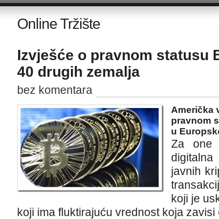
Online Tržište
Izvješće o pravnom statusu B
40 drugih zemalja
bez komentara
Američka v
pravnom st
u Europskoj
Za one k
digitalna
javnih kr
transakci
koji je u
koji ima fluktirajuću vrednost koja zavisi