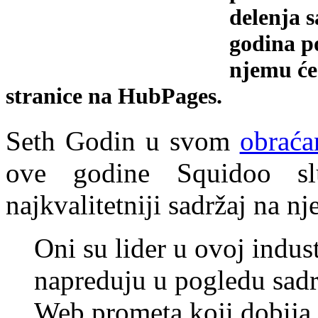
delenja 
godina po
njemu će
stranice na HubPages.
Seth Godin u svom
obraća
ove godine Squidoo sl
najkvalitetniji sadržaj na 
Oni su lider u ovoj indus
napreduju u pogledu sadrž
Web prometa koji dobija.