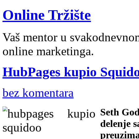
Online Tržište
Vaš mentor u svakodnevnom 
online marketinga.
HubPages kupio Squid
bez komentara
Seth God
delenje s
preuzima