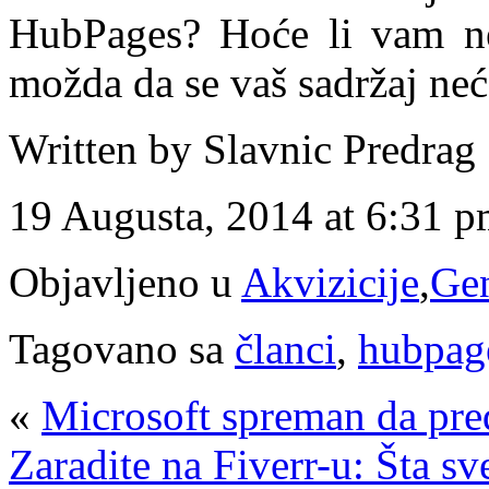
HubPages? Hoće li vam ned
možda da se vaš sadržaj nec
Written by Slavnic Predrag
19 Augusta, 2014 at 6:31 
Objavljeno u
Akvizicije
,
Ge
Tagovano sa
članci
,
hubpag
«
Microsoft spreman da pr
Zaradite na Fiverr-u: Šta sv