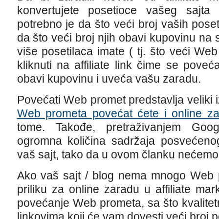
konvertujete posetioce vašeg sajta
potrebno je da što veći broj vaših posetil
da što veći broj njih obavi kupovinu na 
više posetilaca imate ( tj. što veći Web
kliknuti na affiliate link čime se pove
obavi kupovinu i uveća vašu zaradu.
Povećati Web promet predstavlja veliki 
Web prometa povećat ćete i online z
tome. Takođe, pretraživanjem Goog
ogromna količina sadržaja posvećenog
vaš sajt, tako da u ovom članku nećemo d
Ako vaš sajt / blog nema mnogo Web pro
priliku za online zaradu u affiliate ma
povećanje Web prometa, sa što kvalitetn
linkovima koji će vam dovesti veći broj p