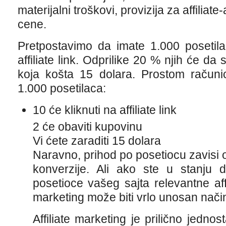
materijalni troškovi, provizija za affilia
cene.
Pretpostavimo da imate 1.000 posetila
affiliate link. Odprilike 20 % njih će da
koja košta 15 dolara. Prostom računi
1.000 posetilaca:
10 će kliknuti na affiliate link
2 će obaviti kupovinu
Vi ćete zaraditi 15 dolara
Naravno, prihod po posetiocu zavisi o
konverzije. Ali ako ste u stanju 
posetioce vašeg sajta relevantne affi
marketing može biti vrlo unosan nači
Affiliate marketing je prilično jedn