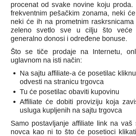
procenat od svake novine koju proda. 
frekventnim pešačkim zonama, neki će i
neki će ih na prometnim raskrsnicama 
zeleno svetlo sve u cilju što veće
generalno donosi i određene bonuse.
Što se tiče prodaje na Internetu, onli
uglavnom na isti način:
Na sajtu affiliate-a će posetilac kliknut
odvesti na stranicu trgovca
Tu će posetilac obaviti kupovinu
Affiliate će dobiti proviziju koja za
usluga kupljenih na sajtu trgovca
Samo postavljanje affiliate link na va
novca kao ni to što će posetioci klikati