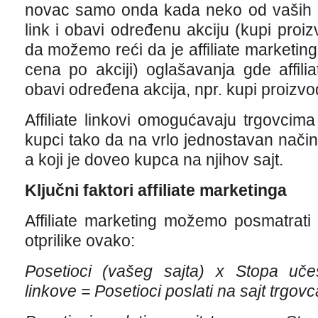
novac samo onda kada neko od vaših pos
link i obavi određenu akciju (kupi proizv
da možemo reći da je affiliate marketing
cena po akciji) oglašavanja gde affil
obavi određena akcija, npr. kupi proizvo
Affiliate linkovi omogućavaju trgovci
kupci tako da na vrlo jednostavan način m
a koji je doveo kupca na njihov sajt.
Ključni faktori affiliate marketinga
Affiliate marketing možemo posmatrati
otprilike ovako:
Posetioci (vašeg sajta) x Stopa učest
linkove = Posetioci poslati na sajt trgovc