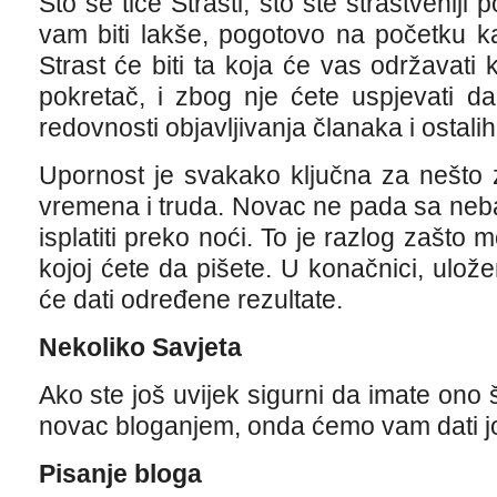
Što se tiče Strasti, što ste strastveniji
vam biti lakše, pogotovo na početku ka
Strast će biti ta koja će vas održavati 
pokretač, i zbog nje ćete uspjevati d
redovnosti objavljivanja članaka i ostalih
Upornost je svakako ključna za nešto 
vremena i truda. Novac ne pada sa neba
isplatiti preko noći. To je razlog zašto m
kojoj ćete da pišete. U konačnici, ulože
će dati određene rezultate.
Nekoliko Savjeta
Ako ste još uvijek sigurni da imate ono š
novac bloganjem, onda ćemo vam dati još
Pisanje bloga