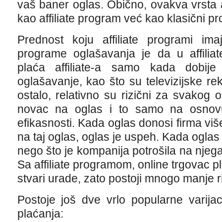
vaš baner oglas. Obično, ovakva vrsta 
kao affiliate program već kao klasični p
Prednost koju affiliate programi i
programe oglašavanja je da u affilia
plaća affiliate-a samo kada dobije ž
oglašavanje, kao što su televizijske rek
ostalo, relativno su rizični za svakog o
novac na oglas i to samo na osnovu
efikasnosti. Kada oglas donosi firma viš
na taj oglas, oglas je uspeh. Kada oglas
nego što je kompanija potrošila na njega
Sa affiliate programom, online trgovac p
stvari urade, zato postoji mnogo manje r
Postoje još dve vrlo popularne varija
plaćanja: