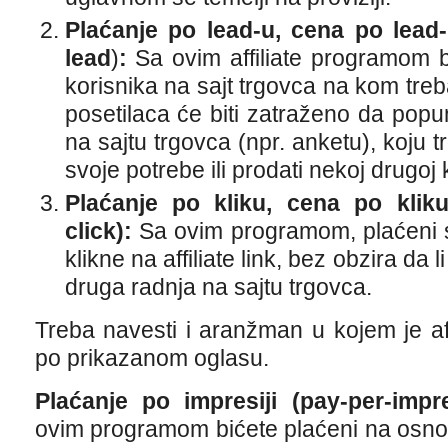
Plaćanje po lead-u, cena po lead-
lead
)
:
Sa ovim affiliate programom b
korisnika na sajt trgovca na kom tre
posetilaca će biti zatraženo da popu
na sajtu trgovca (npr. anketu), koju
svoje potrebe ili prodati nekoj drugoj 
Plaćanje po kliku, cena po kliku 
click):
Sa ovim programom, plaćeni s
klikne na affiliate link, bez obzira da l
druga radnja na sajtu trgovca.
Treba navesti i aranžman u kojem je affi
po prikazanom oglasu.
Plaćanje po impresiji (pay-per-impr
ovim programom bićete plaćeni na osnov