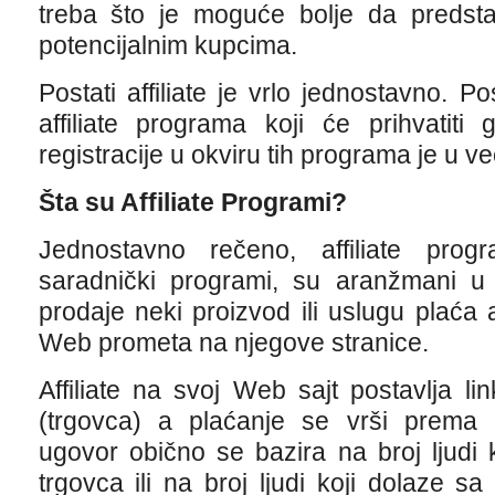
treba što je moguće bolje da predstav
potencijalnim kupcima.
Postati affiliate je vrlo jednostavno. Po
affiliate programa koji će prihvatit
registracije u okviru tih programa je u v
Šta su Affiliate Programi?
Jednostavno rečeno, affiliate prog
saradnički programi, su aranžmani u 
prodaje neki proizvod ili uslugu plaća af
Web prometa na njegove stranice.
Affiliate na svoj Web sajt postavlja l
(trgovca) a plaćanje se vrši prema
ugovor obično se bazira na broj ljudi ko
trgovca ili na broj ljudi koji dolaze sa 