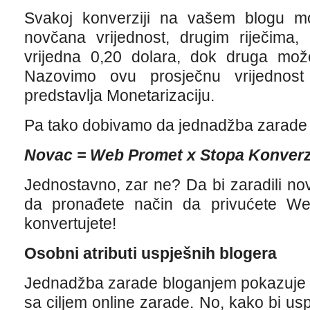
Svakoj konverziji na vašem blogu mož
novčana vrijednost, drugim riječima,
vrijedna 0,20 dolara, dok druga može
Nazovimo ovu prosječnu vrijednost
predstavlja Monetarizaciju.
Pa tako dobivamo da jednadžba zarade 
Novac = Web Promet x Stopa Konverz
Jednostavno, zar ne? Da bi zaradili nova
da pronađete način da privućete W
konvertujete!
Osobni atributi uspješnih blogera
Jednadžba zarade bloganjem pokazuje 
sa ciljem online zarade. No, kako bi usp