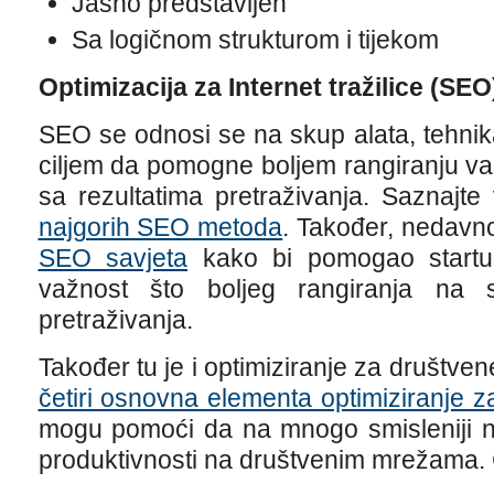
Jasno predstavljen
Sa logičnom strukturom i tijekom
Optimizacija za Internet tražilice (SEO
SEO se odnosi se na skup alata, tehnika 
ciljem da pomogne boljem rangiranju v
sa rezultatima pretraživanja. Saznajt
najgorih SEO metoda
. Također, nedavn
SEO savjeta
kako bi pomogao startup
važnost što boljeg rangiranja na s
pretraživanja.
Također tu je i optimiziranje za društve
četiri osnovna elementa optimiziranje 
mogu pomoći da na mnogo smisleniji n
produktivnosti na društvenim mrežama. 