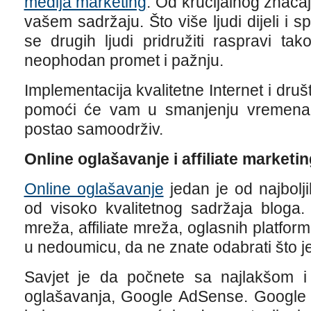
medija marketing
. Od krucijalnog značaja
vašem sadržaju. Što više ljudi dijeli i 
se drugih ljudi pridružiti raspravi ta
neophodan promet i pažnju.
Implementacija kvalitetne Internet i dru
pomoći će vam u smanjenju vremena 
postao samoodrživ.
Online oglašavanje i affiliate marketin
Online oglašavanje
jedan je od najbolj
od visoko kvalitetnog sadržaja bloga. 
mreža, affiliate mreža, oglasnih platform
u nedoumicu, da ne znate odabrati što je
Savjet je da počnete sa najlakšom i 
oglašavanja, Google AdSense. Google