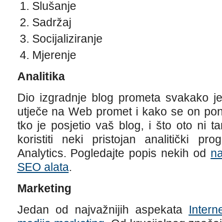
Slušanje
Sadržaj
Socijaliziranje
Mjerenje
Analitika
Dio izgradnje blog prometa svakako je
utječe na Web promet i kako se on pona
tko je posjetio vaš blog, i što oto ni 
koristiti neki pristojan analitički 
Analytics. Pogledajte popis nekih od
na
SEO alata
.
Marketing
Jedan od najvažnijih aspekata
Intern