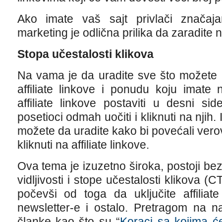
Ako imate vaš sajt privlači značajan 
marketing je odlična prilika da zaradite 
Stopa učestalosti klikova
Na vama je da uradite sve što možete k
affiliate linkove i ponudu koju imate
affiliate linkove postaviti u desni s
posetioci odmah uočiti i kliknuti na njih
možete da uradite kako bi povećali vero
kliknuti na affiliate linkove.
Ova tema je izuzetno široka, postoji bez
vidljivosti i stope učestalosti klikova (C
počevši od toga da uključite affiliat
newsletter-e i ostalo. Pretragom na 
članke kao što su “
Koraci sa kojima ć