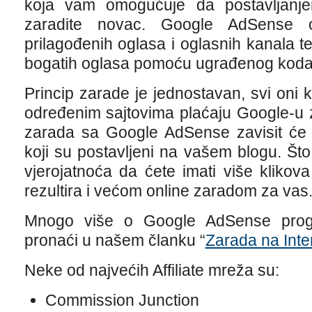
koja vam omogućuje da postavljanj
zaradite novac. Google AdSense 
prilagođenih oglasa i oglasnih kanala te 
bogatih oglasa pomoću ugrađenog koda
Princip zarade je jednostavan, svi oni k
određenim sajtovima plaćaju Google-u z
zarada sa Google AdSense zavisit će 
koji su postavljeni na vašem blogu. Što
vjerojatnoća da ćete imati više klikov
rezultira i većom online zaradom za vas
Mnogo više o Google AdSense prog
pronaći u našem članku “
Zarada na Int
Neke od najvećih Affiliate mreža su:
Commission Junction