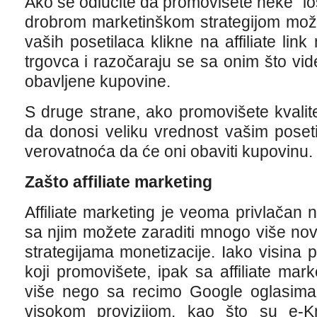
Ako se odlučite da promovišete neke “l
drobrom marketinškom strategijom može
vaših posetilaca klikne na affiliate li
trgovca i razočaraju se sa onim što vide
obavljene kupovine.
S druge strane, ako promovišete kvalite
da donosi veliku vrednost vašim poset
verovatnoća da će oni obaviti kupovinu.
Zašto affiliate marketing
Affiliate marketing je veoma privlačan 
sa njim možete zaraditi mnogo više n
strategijama monetizacije. Iako visina p
koji promovišete, ipak sa affiliate ma
više nego sa recimo Google oglasima
visokom provizijom, kao što su e-K