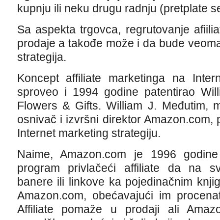
kupnju ili neku drugu radnju (pretplate se,
Sa aspekta trgovca, regrutovanje afiilia
prodaje a takođe može i da bude veoma 
strategija.
Koncept affiliate marketinga na Inter
sproveo i 1994 godine patentirao Wil
Flowers & Gifts. William J. Međutim, 
osnivač i izvršni direktor Amazon.com,
Internet marketing strategiju.
Naime, Amazon.com je 1996 godine 
program privlačeći affiliate da na sv
banere ili linkove ka pojedinačnim knji
Amazon.com, obećavajući im procenat
Affiliate pomaže u prodaji ali Amaz