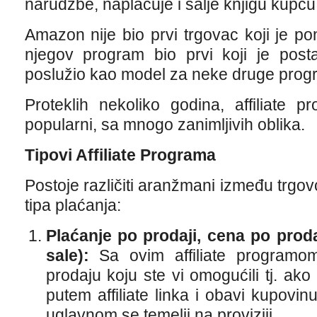
narudžbe, naplaćuje i šalje knjigu kupcu
Amazon nije bio prvi trgovac koji je pon
njegov program bio prvi koji je posta
poslužio kao model za neke druge prog
Proteklih nekoliko godina, affiliate p
popularni, sa mnogo zanimljivih oblika.
Tipovi Affiliate Programa
Postoje različiti aranžmani između trgovc
tipa plaćanja:
Plaćanje po prodaji, cena po proda
sale
)
:
Sa ovim affiliate programom
prodaju koju ste vi omogućili tj. ak
putem affiliate linka i obavi kupovinu
uglavnom se temelji na proviziji.