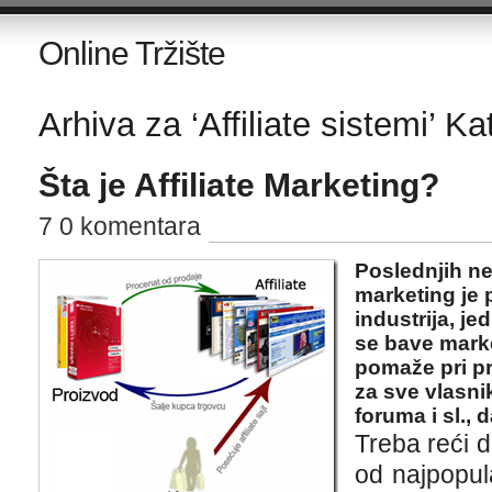
Online Tržište
Arhiva za ‘Affiliate sistemi’ Ka
Šta je Affiliate Marketing?
7 0 komentara
Poslednjih nek
marketing je 
industrija, j
se bave marke
pomaže pri pro
za sve vlasni
foruma i sl., 
Treba reći d
od najpopul