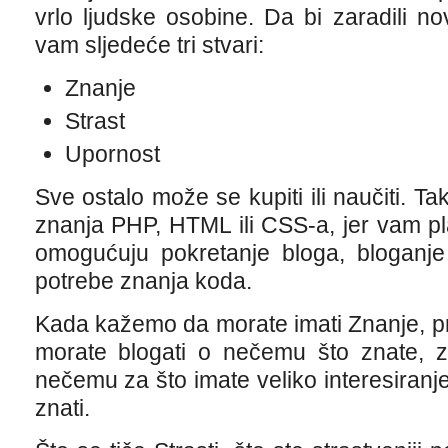
vrlo ljudske osobine. Da bi zaradili 
vam sljedeće tri stvari:
Znanje
Strast
Upornost
Sve ostalo može se kupiti ili naučiti. Ta
znanja PHP, HTML ili CSS-a, jer vam p
omogućuju pokretanje bloga, bloganje
potrebe znanja koda.
Kada kažemo da morate imati Znanje, p
morate blogati o nečemu što znate, za
nečemu za što imate veliko interesiranj
znati.