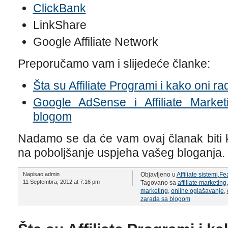
ClickBank
LinkShare
Google Affiliate Network
Preporučamo vam i slijedeće članke:
Šta su Affiliate Programi i kako oni ra
Google AdSense i Affiliate Marke
blogom
Nadamo se da će vam ovaj članak biti ko
na poboljšanje uspjeha vašeg bloganja.
Napisao admin
Objavljeno u
Affiliate sistemi
,
Fe
11 Septembra, 2012 at 7:16 pm
Tagovano sa
affiliate marketing
marketing
,
online oglašavanje
,
zarada sa blogom