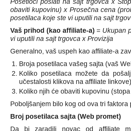
Posetioci poslati na sajt trgovca x Stop
obaviti kupovinu) x Prosečna cena (pr
posetilaca koje ste vi uputili na sajt trgo
Vaš prihod (kao affiliate-a)
=
Ukupan pr
vi uputili na sajt trgovca x Provizija
Generalno, vaš uspeh kao affiliate-a zavis
Broja posetilaca vašeg sajta (vaš W
Koliko posetilaca možete da pošalj
učestalosti klikova na affiliate linkove
Koliko njih će obaviti kupovinu (stopa
Poboljšanjem bilo kog od ova tri faktor
Broj posetilaca sajta (Web promet)
Da bi zaradili novac od affiliate 