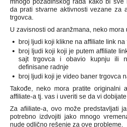
mnogo pozadinskog rada kako bi sve i
da prati stvarne aktivnosti vezane za aff
trgovca.
U zavisnosti od aranžmana, neko mora ut
broj ljudi koji klikne na affiliate link 
broj ljudi koji koji je putem affiliate
sajt trgovca i obavio kupnju ili
definisane radnje
broj ljudi koji je video baner trgovca
Takođe, neko mora pratite originalni
affiliate-a tj. vas i uveriti se da vi dobijat
Za afiiliate-a, ovo može predstavljati
potrebno izdvojiti jako mnogo vremena
nude odlično rešenje za ove probleme.