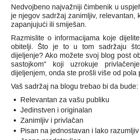
Nedvojbeno najvažniji čimbenik u uspjehu
je njegov sadržaj zanimljiv, relevantan, 
zapanjujući ili smiješan.
Razmislite o informacijama koje dijelite
obitelji. Što je to u tom sadržaju št
dijeljenje? Ako možete svoj blog post ob
sastojkom" koji uzrokuje privlačen
dijeljenjem, onda ste prošli više od pol
Vaš sadržaj na blogu trebao bi da bude:
Relevantan za vašu publiku
Jedinstven i originalan
Zanimljiv i privlačan
Pisan na jednostavan i lako razumljiv