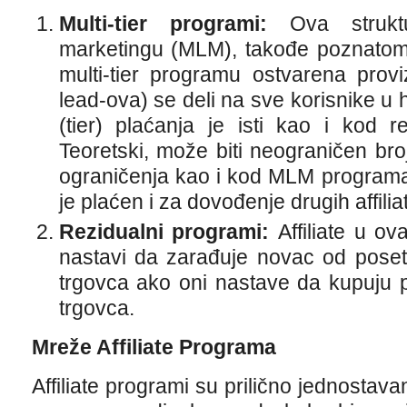
Multi-tier programi
:
Ova struktur
marketingu (MLM), takođe poznatom
multi-tier programu ostvarena proviz
lead-ova) se deli na sve korisnike u h
(tier) plaćanja je isti kao i kod r
Teoretski, može biti neograničen broj
ograničenja kao i kod MLM programa
je plaćen i za dovođenje drugih affilia
Rezidualni programi:
Affiliate u 
nastavi da zarađuje novac od poseti
trgovca ako oni nastave da kupuju pr
trgovca.
Mreže Affiliate Programa
Affiliate programi su prilično jednosta