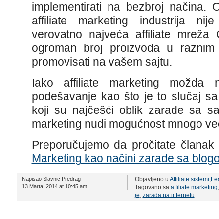
implementirati na bezbroj načina. 
affiliate marketing industrija ni
verovatno najveća affiliate mreža
ogroman broj proizvoda u raznim 
promovisati na vašem sajtu.
Iako affiliate marketing možda 
podešavanje kao što je to slučaj 
koji su najčešći oblik zarade sa saj
marketing nudi mogućnost mnogo već
Preporučujemo da pročitate članak 
Marketing kao načini zarade sa blog
Napisao Slavnic Predrag
Objavljeno u
Affiliate sistemi
,
Fe
13 Marta, 2014 at 10:45 am
Tagovano sa
affiliate marketing
je
,
zarada na internetu