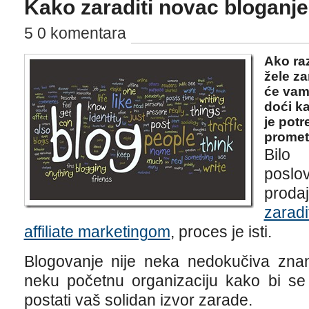
Kako zaraditi novac bloganj
5 0 komentara
Ako raz
žele z
će vam
doći ka
je pot
prometa
Bilo
poslo
proda
zaradi
affiliate marketingom
, proces je isti.
Blogovanje nije neka nedokučiva znano
neku početnu organizaciju kako bi se
postati vaš solidan izvor zarade.