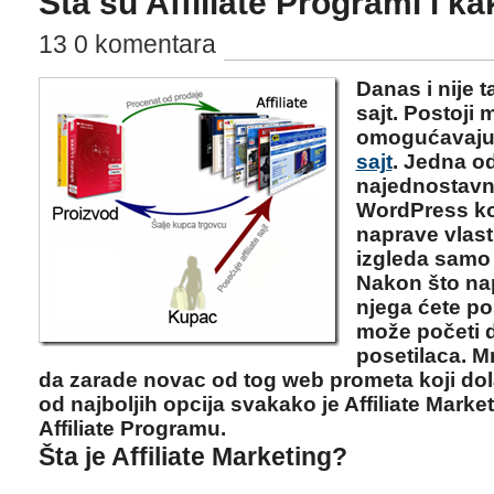
Šta su Affiliate Programi i ka
13 0 komentara
Danas i nije t
sajt. Postoji
omogućavaju
sajt
. Jedna od
najednostavni
WordPress ko
naprave vlast
izgleda samo 
Nakon što napr
njega ćete po
može početi d
posetilaca. M
da zarade novac od tog web prometa koji dola
od najboljih opcija svakako je Affiliate Marke
Affiliate Programu.
Šta je Affiliate Marketing?