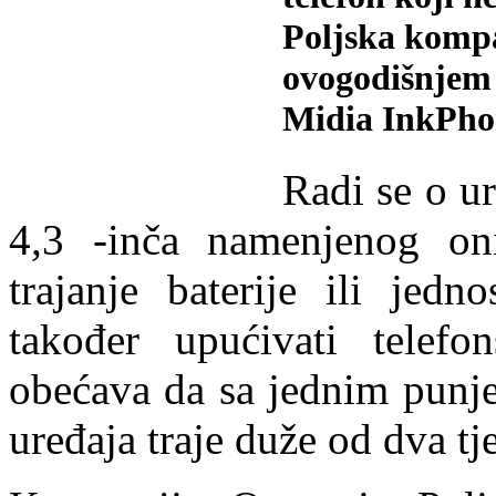
Poljska kompa
ovogodišnjem 
Midia InkPho
Radi se o u
4,3 -inča namenjenog on
trajanje baterije ili jedn
također upućivati telef
obećava da sa jednim punj
uređaja traje duže od dva tj