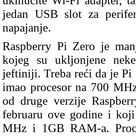
uklhučite Wi-Fi adapter, t
jedan USB slot za perifer
napajanje.
Raspberry Pi Zero je manj
kojeg su ukljonjene nek
jeftiniji. Treba reći da je P
imao procesor na 700 MHz 
od druge verzije Raspberr
februaru ove godine i koj
MHz i 1GB RAM-a. Proce