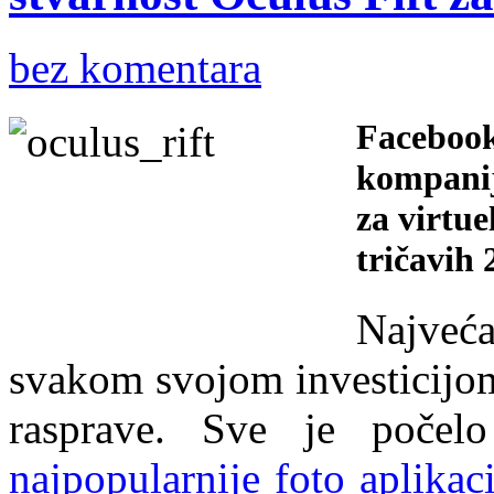
bez komentara
Facebook
kompanij
za virtue
tričavih 
Najveć
svakom svojom investicijom
rasprave. Sve je poče
najpopularnije foto aplikac