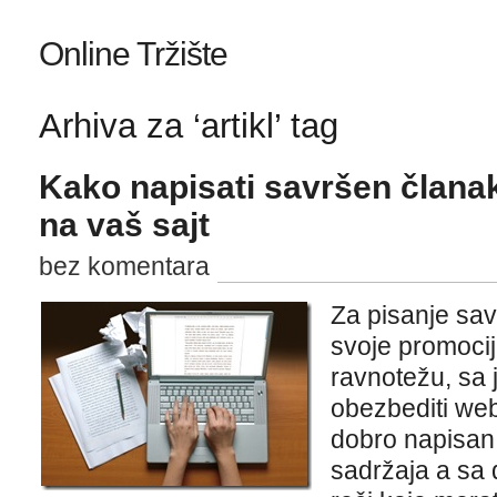
Online Tržište
Arhiva za ‘artikl’ tag
Kako napisati savršen članak
na vaš sajt
bez komentara
Za pisanje sa
svoje promocij
ravnotežu, sa 
obezbediti web
dobro napisan,
sadržaja a sa 