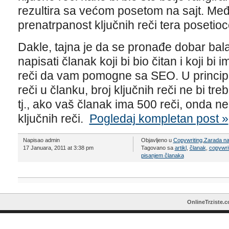
rezultira sa većom posetom na sajt. Međut
prenatrpanost ključnih reči tera posetio
Dakle, tajna je da se pronađe dobar ba
napisati članak koji bi bio čitan i koji bi 
reči da vam pomogne sa SEO. U princip
reči u članku, broj ključnih reči ne bi t
tj., ako vaš članak ima 500 reči, onda ne
ključnih reči.
Pogledaj kompletan post »
Napisao admin
Objavljeno u
Copywriting
,
Zarada na
17 Januara, 2011 at 3:38 pm
Tagovano sa
artikl
,
članak
,
copywri
pisanjem članaka
OnlineTrziste.