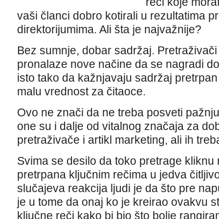
reči koje mora
vaši članci dobro kotirali u rezultatima pre
direktorijumima. Ali šta je najvažnije?
Bez sumnje, dobar sadržaj. Pretraživači
pronalaze nove načine da se nagradi dob
isto tako da kažnjavaju sadržaj pretrpan
malu vrednost za čitaoce.
Ovo ne znači da ne treba posveti pažnju 
one su i dalje od vitalnog značaja za do
pretraživače i artikl marketing, ali ih treba
Svima se desilo da toko pretrage kliknu 
pretrpana ključnim rečima u jedva čitlji
slučajeva reakcija ljudi je da što pre na
je u tome da onaj ko je kreirao ovakvu st
ključne reči kako bi bio što bolje rangira