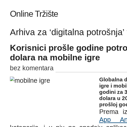
Online Tržište
Arhiva za ‘digitalna potrošnja’
Korisnici prošle godine potroš
dolara na mobilne igre
bez komentara
Globalna d
igre i mobi
godini za 3
dolara u 20
prošloj god
Prema i
App An