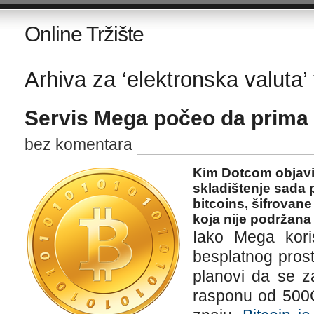
Online Tržište
Arhiva za ‘elektronska valuta’
Servis Mega počeo da prima 
bez komentara
Kim Dotcom objavi
skladištenje sada 
bitcoins, šifrovane
koja nije podržana 
Iako Mega kor
besplatnog prost
planovi da se z
rasponu od 500G