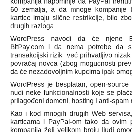
kompanija napominje da PayPal trenutno
60 zemalja, a da mnoge kompanije k
kartice imaju slične restrikcije, bilo zbo
drugih razloga.
WordPress navodi da će njene Bitc
BitPay.com i da nema potrebe da s
transakcijski rizik “već prihvatljivo niza
povraćaj novca (zbog mogućnosti prev
da će nezadovoljnim kupcima ipak omogu
WordPress je besplatan, open-source so
nudi neke funkcionalnosti koje se plać
prilagođeni domeni, hosting i anti-spam
Kao i kod mnogih drugih Web servisa, 
karticama i PayPal-om tako da ovim p
kompanija želi velikom broju ljudi omo