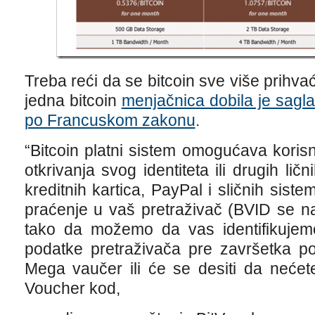
Treba reći da se bitcoin sve više prihva
jedna bitcoin
menjačnica dobila je sagl
po Francuskom zakonu
.
“Bitcoin platni sistem omogućava koris
otkrivanja svog identiteta ili drugih lič
kreditnih kartica, PayPal i sličnih sist
praćenje u vaš pretraživač (BVID se n
tako da možemo da vas identifikujemo
podatke pretraživača pre završetka po
Mega vaučer ili će se desiti da nećet
Voucher kod,