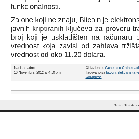
funkcionalnosti.
Za one koji ne znaju, Bitcoin je elektron
javnih kriptiranih ključeva za proveru tr
broj koji je uskladišten na računaru 
vrednost koja zavisi od zahteva tržiš
vrednost od oko 11.20 dolara.
Napisao admin
Objavljeno u
Generalno
,
Online napl
16 Novembra, 2012 at 4:10 pm
Tagovano sa
bitcoin
,
elektronska va
wordpress
OnlineTrziste.