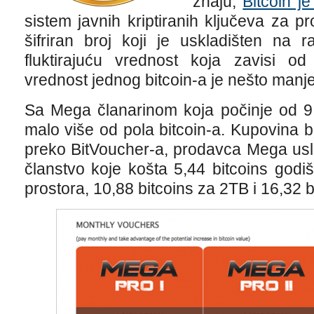
znaju,
Bitcoin je
sistem javnih kriptiranih ključeva za pr
šifriran broj koji je uskladišten na
fluktirajuću vrednost koja zavisi od
vrednost jednog bitcoin-a je nešto manj
Sa Mega članarinom koja počinje od 9,
malo više od pola bitcoin-a. Kupovina 
preko BitVoucher-a, prodavca Mega uslu
članstvo koje košta 5,44 bitcoins god
prostora, 10,88 bitcoins za 2TB i 16,32 