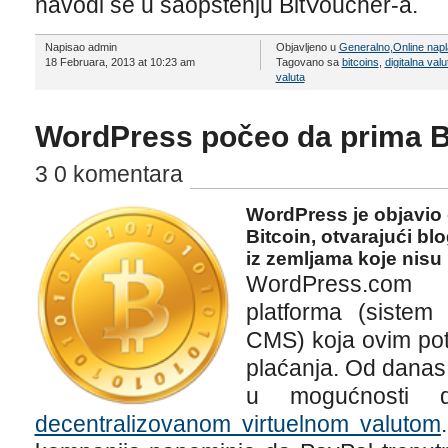
navodi se u saopštenju BitVoucher-a.
Napisao admin
Objavljeno u
Generalno
,
Online napl
18 Februara, 2013 at 10:23 am
Tagovano sa
bitcoins
,
digitalna valu
valuta
WordPress počeo da prima B
3 0 komentara
WordPress je objavio 
Bitcoin, otvarajući bl
iz zemljama koje nisu
WordPress.com 
platforma (sistem
CMS) koja ovim pot
plaćanja. Od danas, 
u mogućnosti
decentralizovanom virtuelnom valutom