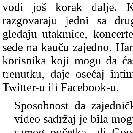
vodi još korak dalje. 
razgovaraju jedni sa d
gledaju utakmice, koncerte
sede na kauču zajedno. Han
korisnika koji mogu da ća
trenutku, daje osećaj inti
Twitter-u ili Facebook-u.
Sposobnost da zajednič
video sadržaj je bila mo
samog početka, ali Goo