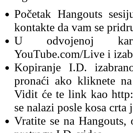
Početak Hangouts sesij
kontakte da vam se pridr
U odvojenoj karti
YouTube.com/Live i izaber
Kopiranje I.D. izabra
pronaći ako kliknete na
Vidit će te link kao http
se nalazi posle kosa crta 
Vratite se na Hangouts, o