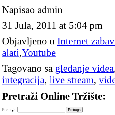
Napisao admin
31 Jula, 2011 at 5:04 pm
Objavljeno u
Internet zabav
alati
,
Youtube
Tagovano sa
gledanje videa
integracija
,
live stream
,
vid
Pretraži Online Tržište:
Pretraga: