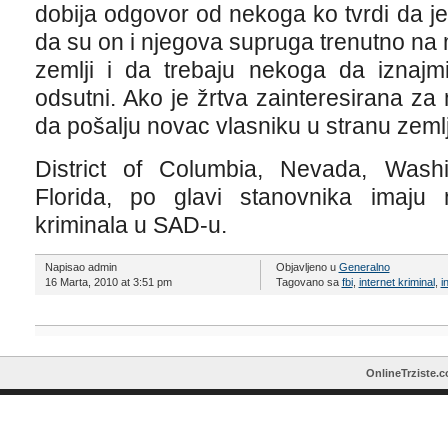
dobija odgovor od nekoga ko tvrdi da je
da su on i njegova supruga trenutno na
zemlji i da trebaju nekoga da iznajm
odsutni. Ako je žrtva zainteresirana za 
da pošalju novac vlasniku u stranu zeml
District of Columbia, Nevada, Wash
Florida, po glavi stanovnika imaju na
kriminala u SAD-u.
Napisao admin
Objavljeno u
Generalno
16 Marta, 2010 at 3:51 pm
Tagovano sa
fbi
,
internet kriminal
,
i
OnlineTrziste.