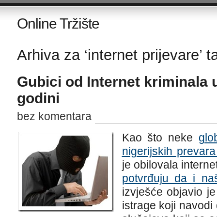
Online Tržište
Arhiva za ‘internet prijevare’ t
Gubici od Internet kriminala
godini
bez komentara
Kao što neke
glo
nigerijskih prevara
je obilovala intern
potvrđuju da i naš
izvješće objavio j
istrage koji navodi