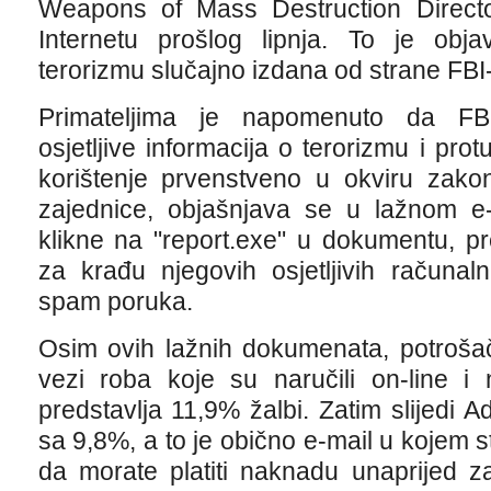
Weapons of Mass Destruction Directo
Internetu prošlog lipnja. To je obja
terorizmu slučajno izdana od strane FBI
Primateljima je napomenuto da FBI
osjetljive informacija o terorizmu i pr
korištenje prvenstveno u okviru zako
zajednice, objašnjava se u lažnom e-m
klikne na "report.exe" u dokumentu, p
za krađu njegovih osjetljivih računaln
spam poruka.
Osim ovih lažnih dokumenata, potrošači
vezi roba koje su naručili on-line i 
predstavlja 11,9% žalbi. Zatim slijedi
sa 9,8%, a to je obično e-mail u kojem stoj
da morate platiti naknadu unaprijed 