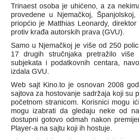
Trinaest osoba je uhićeno, a za nekima
provedene u Njemačkoj, Španjolskoj, 
priopćio je Matthias Leonardy, direkt
protiv krađa autorskih prava (GVU).
Samo u Njemačkoj je više od 250 polica
17 drugih stručnjaka pretražilo viš
subjekata i podatkovnih centara, navo
izdala GVU.
Web sajt Kino.to je osnovan 2008 godi
sajtova za hostovanje sadržaja koji su
početnom stranicom. Korisnici mogu ić
mogu izabrati da gledaju neke od najn
dostupni gotovo odmah nakon premijere
Player-a na sajtu koji ih hostuje.