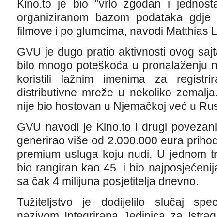
Kino.to je bio "vrlo zgodan i jednost
organiziranom bazom podataka gdje ko
filmove i po glumcima, navodi Matthias 
GVU je dugo pratio aktivnosti ovog saj
bilo mnogo poteškoća u pronalaženju nj
koristili lažnim imenima za registri
distributivne mreže u nekoliko zemalj
nije bio hostovan u Njemačkoj već u Rusi
GVU navodi je Kino.to i drugi povezani s
generirao više od 2.000.000 eura priho
premium usluga koju nudi. U jednom tr
bio rangiran kao 45. i bio najposjećen
sa čak 4 milijuna posjetitelja dnevno.
Tužiteljstvo je dodijelilo slučaj sp
nazivom Integrirana Jedinica za Istrag