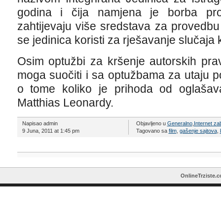
godina i čija namjena je borba proti
zahtijevaju više sredstava za provedbu
se jedinica koristi za rješavanje slučaja
Osim optužbi za kršenje autorskih pra
moga suočiti i sa optužbama za utaju p
o tome koliko je prihoda od oglašava
Matthias Leonardy.
Napisao admin
Objavljeno u
Generalno
,
Internet z
9 Juna, 2011 at 1:45 pm
Tagovano sa
film
,
gašenje sajtova
,
OnlineTrziste.