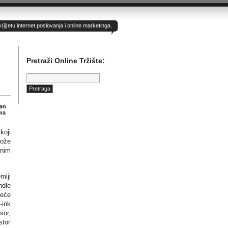
)etu internet poslovanja i online marketinga.
Pretraži Online Tržište:
Pretraga:
dan
ma
koji
može
dnim
mlji
ndle
reće
-ink
sor,
stor