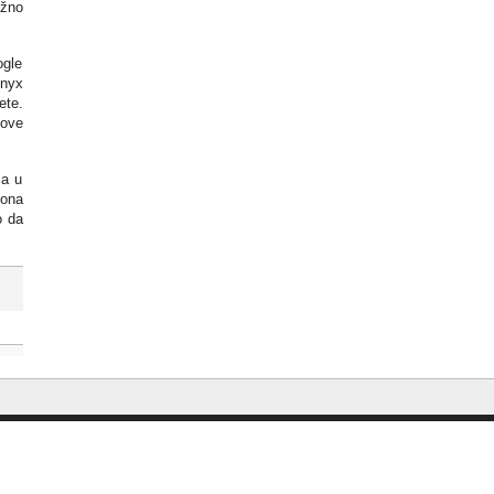
ažno
ogle
Onyx
ete.
gove
ma u
zona
o da