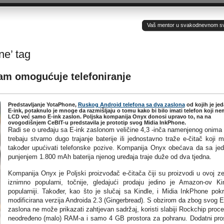
Vaš mentor u svakodnevnom sv(ij
ne’ tag
vam omogućuje telefoniranje
Predstavljanje YotaPhone,
Ruskog Android telefona sa dva zaslona
od kojih je je
E-ink, potaknulo je mnoge da razmišljaju o tomu kako bi bilo imati telefon koji ne
LCD već samo E-ink zaslon. Poljska kompanija Onyx donosi upravo to, na na
ovogodišnjem CeBIT-u predstavila je prototip svog Midia InkPhone.
Radi se o uređaju sa E-ink zaslonom veličine 4,3 -inča namenjenog onima 
trebaju stvarno dugo trajanje baterije ili jednostavno traže e-čitač koji 
također upućivati telefonske pozive. Kompanija Onyx obećava da sa je
punjenjem 1.800 mAh baterija njenog uređaja traje duže od dva tjedna.
Kompanija Onyx je Poljski proizvođač e-čitača čiji su proizvodi u ovoj ze
iznimno popularni, točnije, gledajući prodaju jedino je Amazon-ov Ki
popularniji. Također, kao što je slučaj sa Kindle, i Midia InkPhone pok
modificirana verzija Androida 2.3 (Gingerbread). S obzirom da zbog svog E
zaslona ne može prikazati zahtjevan sadržaj, koristi slabiji Rockchip proce
neodređeno (malo) RAM-a i samo 4 GB prostora za pohranu. Dodatni pro