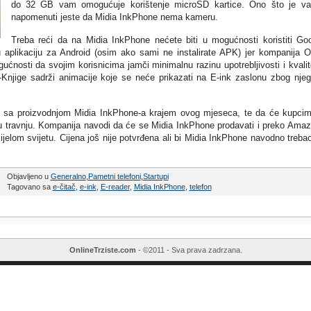
do 32 GB vam omogućuje korištenje microSD kartice. Ono što je v
napomenuti jeste da Midia InkPhone nema kameru.
Treba reći da na Midia InkPhone nećete biti u mogućnosti koristiti Go
u aplikaciju za Android (osim ako sami ne instalirate APK) jer kompanija 
ćnosti da svojim korisnicima jamči minimalnu razinu upotrebljivosti i kvalit
 e-Knjige sadrži animacije koje se neće prikazati na E-ink zaslonu zbog nje
 sa proizvodnjom Midia InkPhone-a krajem ovog mjeseca, te da će kupci
 u travnju. Kompanija navodi da će se Midia InkPhone prodavati i preko Ama
ijelom svijetu. Cijena još nije potvrđena ali bi Midia InkPhone navodno treba
Objavljeno u
Generalno
,
Pametni telefoni
,
Startupi
Tagovano sa
e-čitač
,
e-ink
,
E-reader
,
Midia InkPhone
,
telefon
OnlineTrziste.com
- ©2011 - Sva prava zadrzana.