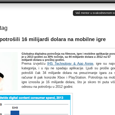
Vaš mentor u svakodnevnom sv(ij
 tag
potrošili 16 milijardi dolara na mobilne igre
Globalna digitalna potrošnja na filmove, igre i mobilne aplikacije por
je u 2013 godini za 30% točnije, sa 44 milijarde dolara u 2012 na 57
milijardi dolara u prošloj godini.
Prema izvješću
IHS Technology & App Annie
, igre su naj
kategorija, i u nju ne spadaju aplikacije. Ljudi su prošle go
potrošili čak 34 milijarde dolara na preuzimanje igara za 
računar ili pak konzole Xbox i PlayStation. Potrošnja na mob
igre iznosila je 16 milijarde dolara, što je skoro tri puta vi
odnosu na potrošnju u 2012 godini.