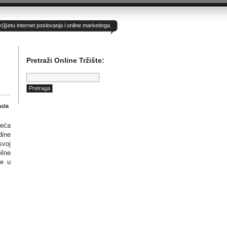
)etu internet poslovanja i online marketinga.
Pretraži Online Tržište:
Pretraga:
asla
veća
dine
svoj
ilne
še u