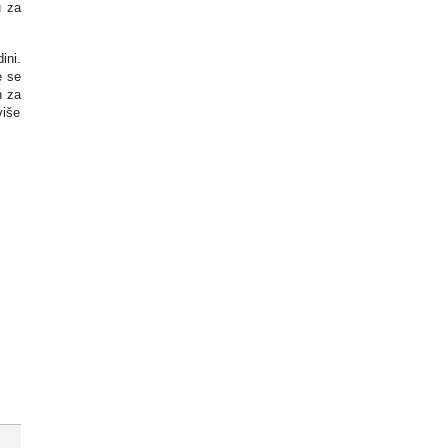
u za
ini.
e se
n za
više