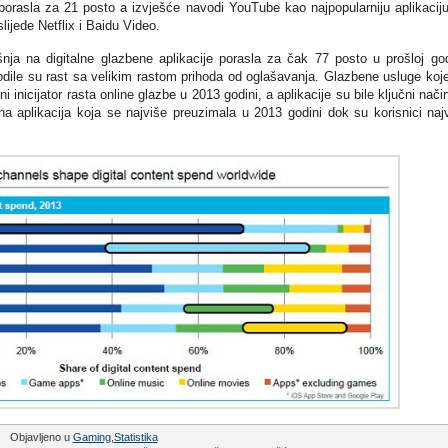
 porasla za 21 posto a izvješće navodi YouTube kao najpopularniju aplikacij
lijede Netflix i Baidu Video.
šnja na digitalne glazbene aplikacije porasla za čak 77 posto u prošloj god
dile su rast sa velikim rastom prihoda od oglašavanja. Glazbene usluge koj
i inicijator rasta online glazbe u 2013 godini, a aplikacije su bile ključni nači
a aplikacija koja se najviše preuzimala u 2013 godini dok su korisnici naj
Objavljeno u
Gaming
,
Statistika