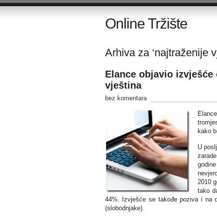
Online Tržište
Arhiva za ‘najtraženije v
Elance objavio izvješće o
vještina
bez komentara
Elance
tromje
kako bi
U posl
zarade
godine
nevjer
2010 g
tako d
44%. Izvješće se takođe poziva i na d
(slobodnjake).