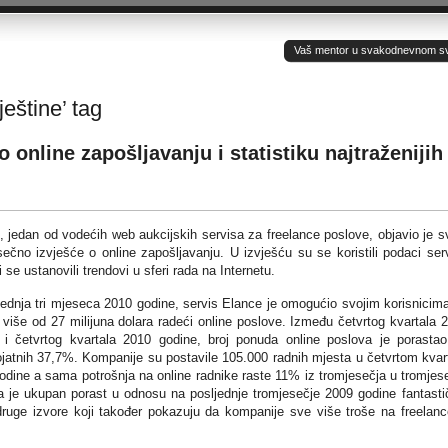
Vaš mentor u svakodnevnom sv(ij
ještine’ tag
 online zapošljavanju i statistiku najtraženijih
, jedan od vodećih web aukcijskih servisa za freelance poslove, objavio je s
sečno izvješće o online zapošljavanju. U izvješću su se koristili podaci ser
 se ustanovili trendovi u sferi rada na Internetu.
jednja tri mjeseca 2010 godine, servis Elance je omogućio svojim korisnicim
 više od 27 milijuna dolara radeći online poslove. Između četvrtog kvartala 
 i četvrtog kvartala 2010 godine, broj ponuda online poslova je porasta
ojatnih 37,7%. Kompanije su postavile 105.000 radnih mjesta u četvrtom kvar
odine a sama potrošnja na online radnike raste 11% iz tromjesečja u tromjes
a je ukupan porast u odnosu na posljednje tromjesečje 2009 godine fantasti
ruge izvore koji također pokazuju da kompanije sve više troše na freelanc