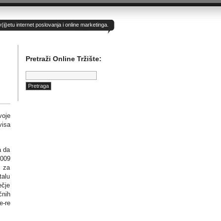
)etu internet poslovanja i online marketinga.
Pretraži Online Tržište:
Pretraga:
voje
visa
a da
2009
o za
talu
ečje
čnih
e-re