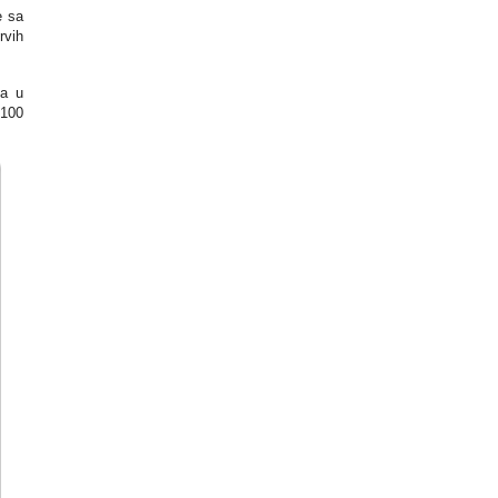
e sa
rvih
ma u
 100