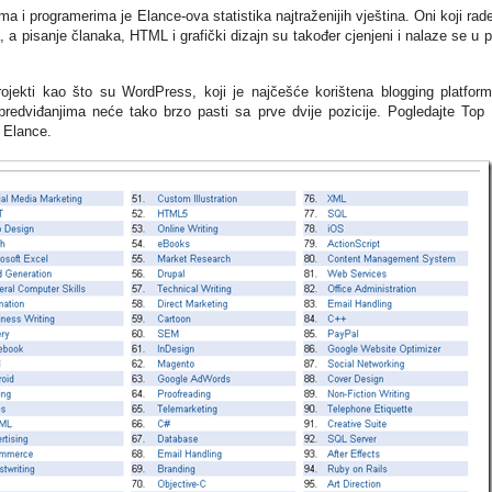
ima i programerima je Elance-ova statistika najtraženijih vještina. Oni koji rad
 pisanje članaka, HTML i grafički dizajn su također cjenjeni i nalaze se u p
jekti kao što su WordPress, koji je najčešće korištena blogging platfor
predviđanjima neće tako brzo pasti sa prve dvije pozicije. Pogledajte Top
s Elance.