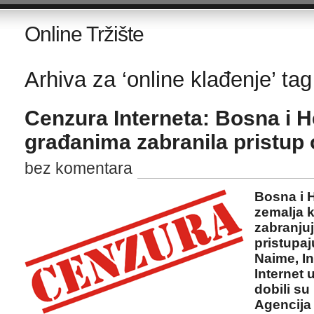
Online Tržište
Arhiva za ‘online klađenje’ tag
Cenzura Interneta: Bosna i 
građanima zabranila pristup 
bez komentara
Bosna i H
zemalja k
zabranju
pristupa
Naime, In
Internet 
dobili s
Agencija