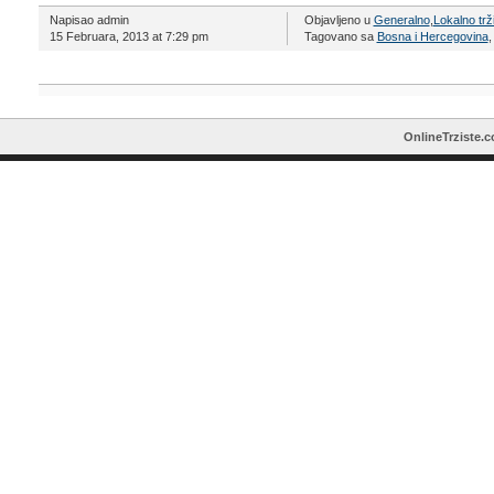
Napisao admin
Objavljeno u
Generalno
,
Lokalno trž
15 Februara, 2013 at 7:29 pm
Tagovano sa
Bosna i Hercegovina
OnlineTrziste.