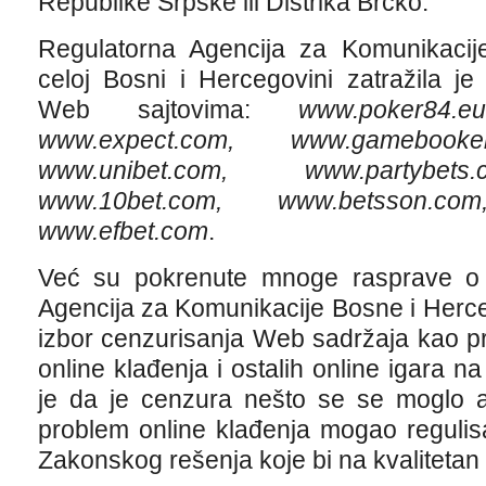
Republike Srpske ili Distrika Brčko.
Regulatorna Agencija za Komunikacije
celoj Bosni i Hercegovini zatražila j
Web sajtovima:
www.poker84.e
www.expect.com, www.gamebooke
www.unibet.com, www.partybets.
www.10bet.com, www.betsson.
www.efbet.com
.
Već su pokrenute mnoge rasprave o
Agencija za Komunikacije Bosne i Herc
izbor cenzurisanja Web sadržaja kao p
online klađenja i ostalih online igara n
je da je cenzura nešto se se moglo al
problem online klađenja mogao reguli
Zakonskog rešenja koje bi na kvalitetan 