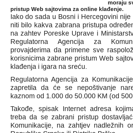
moraju s
pristup Web sajtovima za online klađenje.
Iako do sada u Bosni i Hercegovini nije 
niti bilo kakva zabrana pristupa određ
na zahtev Poreske Uprave i Ministarstv
Regulatorna Agencija za Komunik
provajderima da primene sve raspolož
korisnicima zabrane pristum Web sajtov
klađenja i igara na sreću.
Regulatorna Agencija za Komunikacije
zapretila da će se nepoštivanje na
kaznom od 1.000 do 50.000 KM (od 500 
Takođe, spisak Internet adresa kojim
treba da se zabrani pristup dostavlja
Komunikacije, na zahtjev nadležnih o