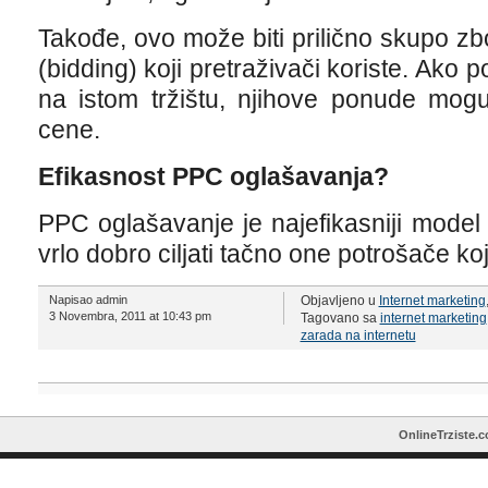
Takođe, ovo može biti prilično skupo 
(bidding) koji pretraživači koriste. Ako p
na istom tržištu, njihove ponude mog
cene.
Efikasnost PPC oglašavanja?
PPC oglašavanje je najefikasniji mode
vrlo dobro ciljati tačno one potrošače koj
Napisao admin
Objavljeno u
Internet marketing
3 Novembra, 2011 at 10:43 pm
Tagovano sa
internet marketing
zarada na internetu
OnlineTrziste.