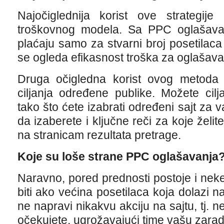
Najočiglednija korist ove strategije
troškovnog modela. Sa PPC oglašavan
plaćaju samo za stvarni broj posetilac
se ogleda efikasnost troška za oglašava
Druga očigledna korist ovog metoda
ciljanja određene publike. Možete cil
tako što ćete izabrati određeni sajt za
da izaberete i ključne reči za koje želit
na stranicam rezultata pretrage.
Koje su loše strane PPC oglašavanja
Naravno, pored prednosti postoje i ne
biti ako većina posetilaca koja dolazi n
ne napravi nikakvu akciju na sajtu, tj. n
očekujete, ugrožavajući time vašu zarad