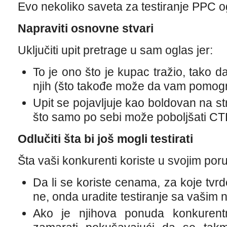
Evo nekoliko saveta za testiranje PPC o
Napraviti osnovne stvari
Uključiti upit pretrage u sam oglas jer:
To je ono što je kupac tražio, tako da
njih (što takođe može da vam pomog
Upit se pojavljuje kao boldovan na st
što samo po sebi može poboljšati CT
Odlučiti šta bi još mogli testirati
Šta vaši konkurenti koriste u svojim por
Da li se koriste cenama, za koje tvr
ne, onda uradite testiranje sa vašim 
Ako je njihova ponuda konkurent