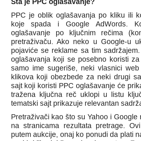
Šta je PPC oglašavanje?
PPC je oblik oglašavanja po kliku ili 
koje spada i Google AdWords. Ko
oglašavanje po ključnim rečima (ko
pretraživaču. Ako neko u Google-u uk
pojaviće se reklame sa tim sadržajem
oglašavanja koji se posebno koristi za
samo ime sugeriše, neki vlasnici web 
klikova koji obezbede za neki drugi s
sajt koji koristi PPC oglašavanje će pri
tražena ključna reč uklopi u listu klju
tematski sajt prikazuje relevantan sadrža
Pretraživači kao što su Yahoo i Google
na stranicama rezultata pretrage. Ovi
putem aukcije, onaj ko ponudi da plati 