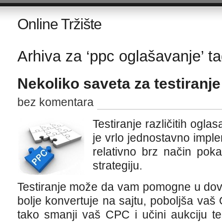
Online Tržište
Arhiva za ‘ppc oglašavanje’ t
Nekoliko saveta za testiranj
bez komentara
Testiranje različitih og
je vrlo jednostavno impl
relativno brz način po
strategiju.
Testiranje može da vam pomogne u dov
bolje konvertuje na sajtu, poboljša vaš
tako smanji vaš CPC i učini aukciju t