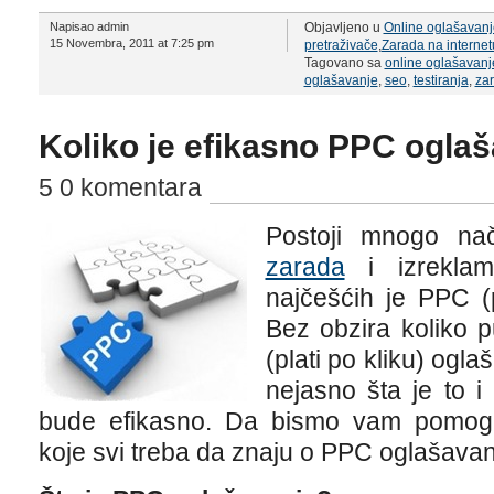
Napisao admin
Objavljeno u
Online oglašavanj
15 Novembra, 2011 at 7:25 pm
pretraživače
,
Zarada na internet
Tagovano sa
online oglašavanj
oglašavanje
,
seo
,
testiranja
,
zar
Koliko je efikasno PPC ogla
5 0 komentara
Postoji mnogo na
zarada
i izreklam
najčešćih je PPC (
Bez obzira koliko 
(plati po kliku) ogl
nejasno šta je to 
bude efikasno. Da bismo vam pomogli,
koje svi treba da znaju o PPC oglašavan