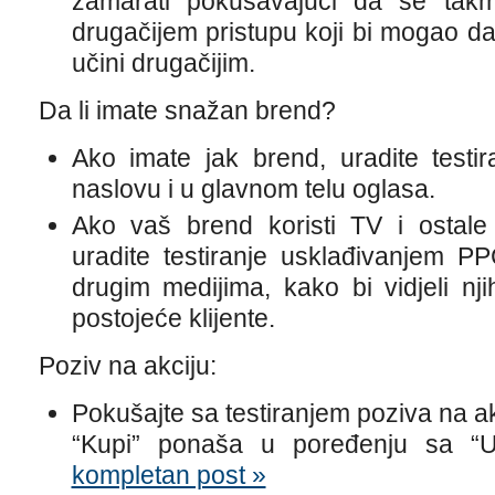
zamarati pokušavajući da se takmi
drugačijem pristupu koji bi mogao da
učini drugačijim.
Da li imate snažan brend?
Ako imate jak brend, uradite test
naslovu i u glavnom telu oglasa.
Ako vaš brend koristi TV i ostale
uradite testiranje usklađivanjem 
drugim medijima, kako bi vidjeli nji
postojeće klijente.
Poziv na akciju:
Pokušajte sa testiranjem poziva na ak
“Kupi” ponaša u poređenju sa 
kompletan post »