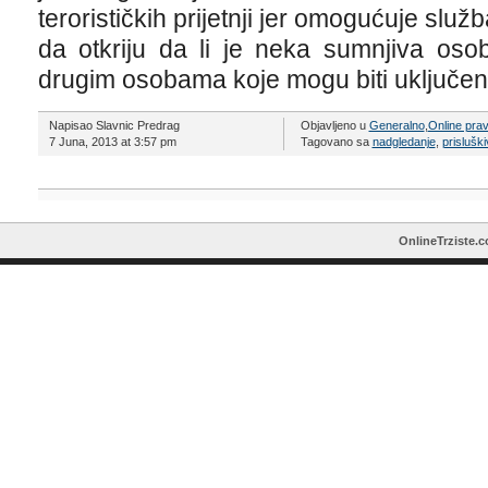
terorističkih prijetnji jer omogućuje slu
da otkriju da li je neka sumnjiva osob
drugim osobama koje mogu biti uključene 
Napisao Slavnic Predrag
Objavljeno u
Generalno
,
Online pra
7 Juna, 2013 at 3:57 pm
Tagovano sa
nadgledanje
,
prisluški
OnlineTrziste.