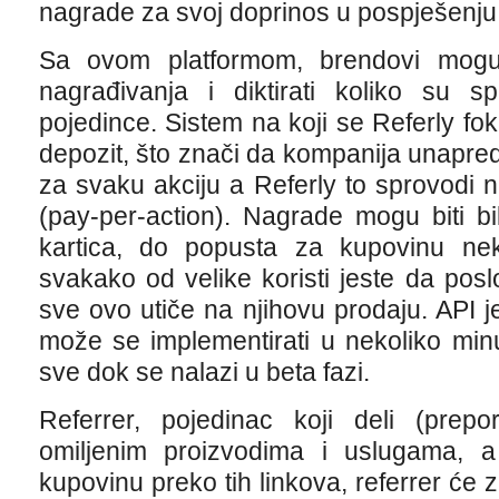
nagrade za svoj doprinos u pospješenju
Sa ovom platformom, brendovi mogu d
nagrađivanja i diktirati koliko su sp
pojedince. Sistem na koji se Referly fok
depozit, što znači da kompanija unapred 
za svaku akciju a Referly to sprovodi 
(pay-per-action). Nagrade mogu biti bi
kartica, do popusta za kupovinu ne
svakako od velike koristi jeste da po
sve ovo utiče na njihovu prodaju. API 
može se implementirati u nekoliko minu
sve dok se nalazi u beta fazi.
Referrer, pojedinac koji deli (prepo
omiljenim proizvodima i uslugama, 
kupovinu preko tih linkova, referrer će 