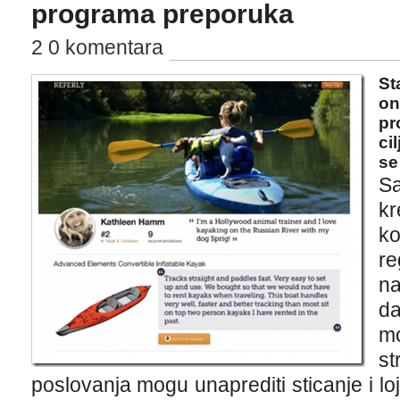
programa preporuka
2 0 komentara
St
on
pr
ci
se
S
kr
ko
re
na
da
m
s
poslovanja mogu unaprediti sticanje i loj