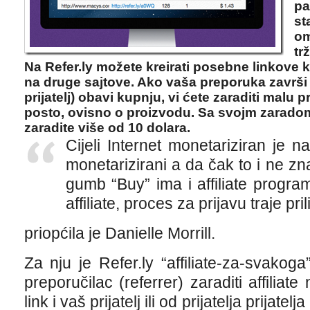
pa
st
om
trž
Na Refer.ly možete kreirati posebne linkove ko
na druge sajtove. Ako vaša preporuka završi 
prijatelj) obavi kupnju, vi ćete zaraditi malu p
posto, ovisno o proizvodu. Sa svojm zarado
zaradite više od 10 dolara.
Cijeli Internet monetariziran je n
monetarizirani a da čak to i ne zn
gumb “Buy” ima i affiliate program
affiliate, proces za prijavu traje pr
priopćila je Danielle Morrill.
Za nju je Refer.ly “affiliate-za-svako
preporučilac (referrer) zaraditi affiliat
link i vaš prijatelj ili od prijatelja prijate