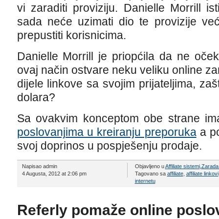
vi zaraditi proviziju. Danielle Morrill 
sada neće uzimati dio te provizije već
prepustiti korisnicima.
Danielle Morrill je priopćila da ne oček
ovaj način ostvare neku veliku online za
dijele linkove sa svojim prijateljima, za
dolara?
Sa ovakvim konceptom obe strane imaj
poslovanjima u kreiranju preporuka
a po
svoj doprinos u pospješenju prodaje.
Napisao admin
Objavljeno u
Affiliate sistemi
,
Zarada 
4 Augusta, 2012 at 2:06 pm
Tagovano sa
affiliate
,
affiliate linkovi
internetu
Referly pomaže online poslov