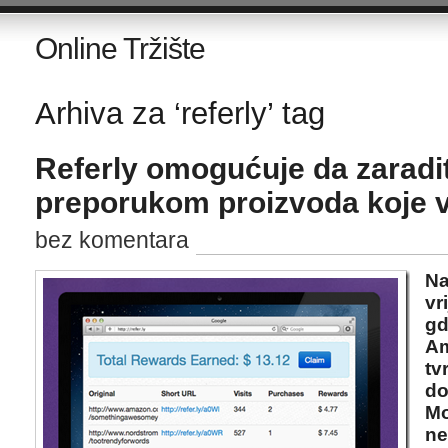
Online Tržište
Arhiva za ‘referly’ tag
Referly omogućuje da zaradi
preporukom proizvoda koje v
bez komentara
Na
vr
gd
Am
tv
do
Mo
ne