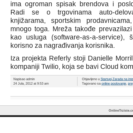
ima ogroman spisak brendova i poslo
Radi se o trgovinama auto-delova,
knjižarama, sportskim prodavnicama
mnogo toga. Mreža takođe prevazilazi e
kao usluga (software-as-a-service)
korisno za nagrađivanja korisnika.
Iza projekta Referly stoji Danielle Morri
kompaniji Twilio, koja se bavi Cloud ko
Napisao admin
Objavljeno u
Startupi
,
Zarada na int
24 Jula, 2012 at 9:53 am
Tagovano sa
online poslovanje
,
pre
OnlineTrziste.