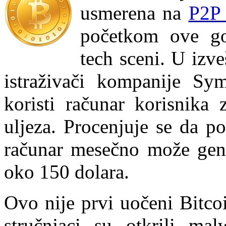
usmerena na
P2P 
početkom ove go
tech sceni. U izve
istraživači kompanije Sym
koristi računar korisnika 
uljeza. Procenjuje se da p
računar mesečno može gener
oko 150 dolara.
Ovo nije prvi uočeni Bitco
stručnjaci su otkrili mal