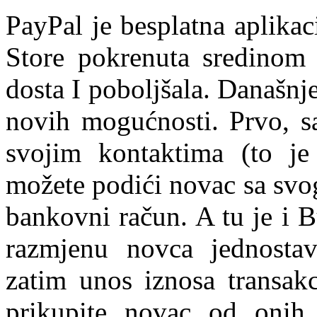
PayPal je besplatna aplika
Store pokrenuta sredinom
dosta I poboljšala. Današnj
novih mogućnosti. Prvo, sa
svojim kontaktima (to je
možete podići novac sa svog
bankovni račun. A tu je i 
razmjenu novca jednosta
zatim unos iznosa transakc
prikupite novac od onih 