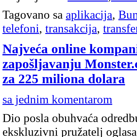
Tagovano sa
aplikacija
,
Bum
telefoni
,
transakcija
,
transf
Najveća online kompani
zapošljavanju Monster
za 225 miliona dolara
sa jednim komentarom
Dio posla obuhvaća odredbu
ekskluzivni pružatelj ogla