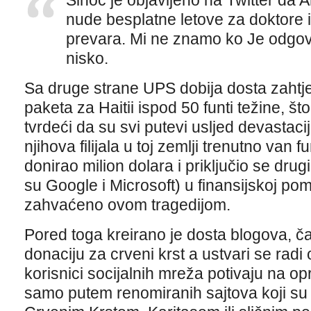
Sinoć je objavljeno na Twitter da 
nude besplatne letove za doktore i s
prevara. Mi ne znamo ko Je odgovo
nisko.
Sa druge strane UPS dobija dosta zahtj
paketa za Haitii ispod 50 funti težine, št
tvrdeći da su svi putevi usljed devastacije
njihova filijala u toj zemlji trenutno van
donirao milion dolara i priključio se dru
su Google i Microsoft) u finansijskoj po
zahvaćeno ovom tragedijom.
Pored toga kreirano je dosta blogova, čak
donaciju za crveni krst a ustvari se radi o
korisnici socijalnih mreža potivaju na op
samo putem renomiranih sajtova koji su