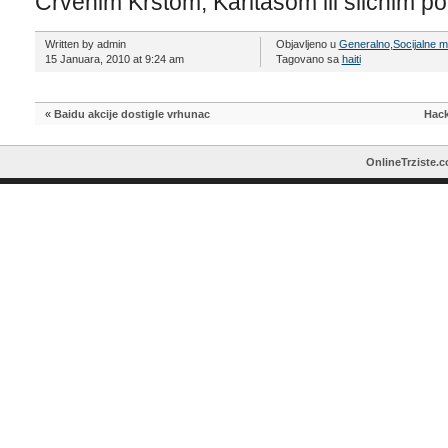
Crvenim Krstom, Karitasom ili sličnim 
Written by admin
Objavljeno u
Generalno
,
Socijalne 
15 Januara, 2010 at 9:24 am
Tagovano sa
haiti
«
Baidu akcije dostigle vrhunac
Hack
OnlineTrziste.