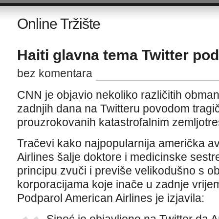
Online Tržište
Haiti glavna tema Twitter po
bez komentara
CNN je objavio nekoliko različitih obman
zadnjih dana na Twitteru povodom tragi
prouzrokovanih katastrofalnim zemljotre
Tračevi kako najpopularnija američka a
Airlines šalje doktore i medicinske sestr
principu zvuči i previše velikodušno s o
korporacijama koje inače u zadnje vrije
Podparol American Airlines je izjavila: