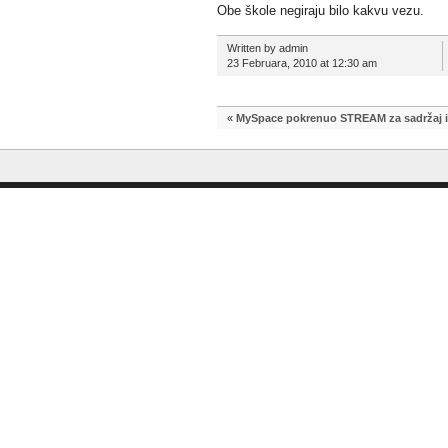
Obe škole negiraju bilo kakvu vezu.
Written by admin
23 Februara, 2010 at 12:30 am
«
MySpace pokrenuo STREAM za sadržaj i 