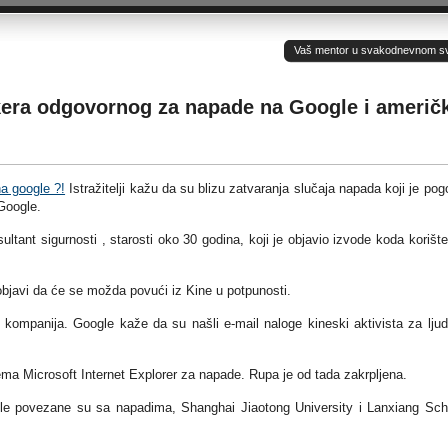
Vaš mentor u svakodnevnom sv(ij
kera odgovornog za napade na Google i američ
a google ?!
Istražitelji kažu da su blizu zatvaranja slučaja napada koji je pog
Google.
ltant sigurnosti , starosti oko 30 godina, koji je objavio izvode koda korišt
objavi da će se možda povući iz Kine u potpunosti.
kompanija. Google kaže da su našli e-mail naloge kineski aktivista za lju
stema Microsoft Internet Explorer za napade. Rupa je od tada zakrpljena.
le povezane su sa napadima, Shanghai Jiaotong University i Lanxiang Sch