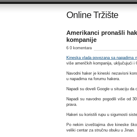
Online Tržište
Amerikanci pronašli ha
kompanije
6 0 komentara
Kineska vlada povezana sa napadima n
više američkih kompanija, uključujući i 
Navodni haker je kineski nezavisni konsu
u napadima na forumu hakera.
Napadi su doveli Google u situaciju da 
Napadi su navodno pogodili više od 30 
prava.
Hakeri su koristili rupu u sigurnosti si
Po nekim izveštajima dve kineske ško
veliki centar za stručnu obuku u Jinan.