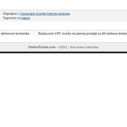
Objavljeno u
Generalno
,
Google
,
Internet pretraga
Tagovano sa
hakeri
aktivnost korisnika
Reply.com CPC mreža na javnoj prodaji za 60 miliona dolar
OnlineTrziste.com
- ©2011 - Sva prava zadrzana.