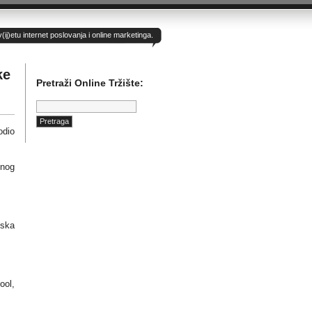
)etu internet poslovanja i online marketinga.
ke
Pretraži Online Tržište:
Pretraga:
odio
enog
dska
ool,