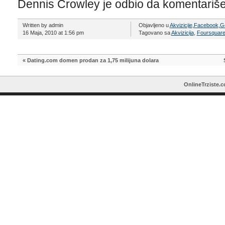
Dennis Crowley je odbio da komentariše
Written by admin
Objavljeno u
Akvizicije
,
Facebook
,
G
16 Maja, 2010 at 1:56 pm
Tagovano sa
Akvizicija
,
Foursquar
«
Dating.com domen prodan za 1,75 milijuna dolara
OnlineTrziste.