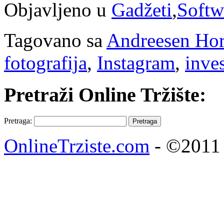
Objavljeno u
Gadžeti
,
Softw
Tagovano sa
Andreesen Hor
fotografija
,
Instagram
,
inves
Pretraži Online Tržište:
Pretraga:
OnlineTrziste.com
- ©2011 