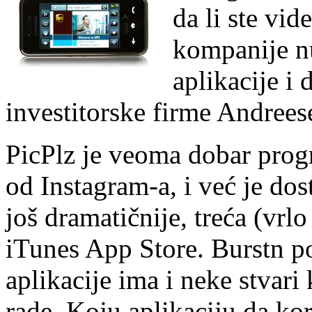
da li ste vid
kompanije nu
aplikacije i 
investitorske firme Andree
PicPlz je veoma dobar progra
od Instagram-a, i već je do
još dramatičnije, treća (vrlo
iTunes App Store. Burstn po
aplikacije ima i neke stvari 
rade. Koju aplikaciju da kor