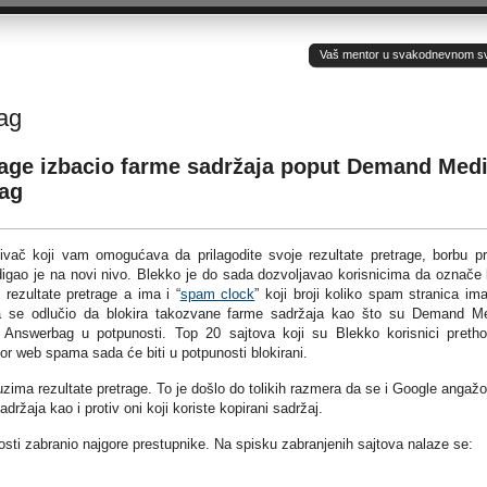
Vaš mentor u svakodnevnom sv(ij
ag
trage izbacio farme sadržaja poput Demand Med
ag
živač koji vam omogućava da prilagodite svoje rezultate pretrage, borbu pr
gao je na novi nivo. Blekko je do sada dozvoljavao korisnicima da označe
rezultate pretrage a ima i “
spam clock
” koji broji koliko spam stranica im
da se odlučio da blokira takozvane farme sadržaja kao što su Demand M
 Answerbag u potpunosti. Top 20 sajtova koji su Blekko korisnici preth
vor web spama sada će biti u potpunosti blokirani.
zima rezultate pretrage. To je došlo do tolikih razmera da se i Google angaž
držaja kao i protiv oni koji koriste kopirani sadržaj.
nosti zabranio najgore prestupnike. Na spisku zabranjenih sajtova nalaze se: