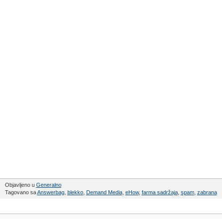
Objavljeno u
Generalno
Tagovano sa
Answerbag
,
blekko
,
Demand Media
,
eHow
,
farma sadržaja
,
spam
,
zabrana