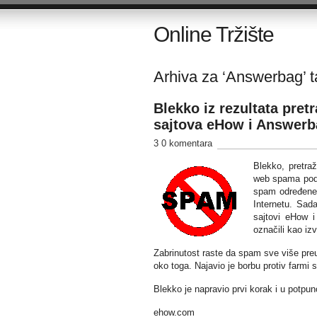
Online Tržište
Arhiva za ‘Answerbag’ t
Blekko iz rezultata pre
sajtova eHow i Answerb
3 0 komentara
Blekko, pretra
web spama podi
spam određene 
Internetu. Sa
sajtovi eHow i
označili kao iz
Zabrinutost raste da spam sve više preu
oko toga. Najavio je borbu protiv farmi sa
Blekko je napravio prvi korak i u potpu
ehow.com