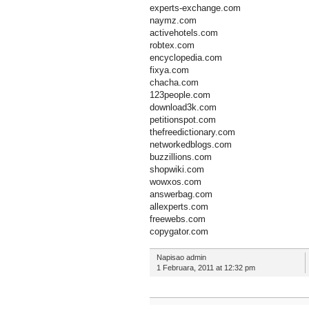
experts-exchange.com
naymz.com
activehotels.com
robtex.com
encyclopedia.com
fixya.com
chacha.com
123people.com
download3k.com
petitionspot.com
thefreedictionary.com
networkedblogs.com
buzzillions.com
shopwiki.com
wowxos.com
answerbag.com
allexperts.com
freewebs.com
copygator.com
Napisao admin
1 Februara, 2011 at 12:32 pm