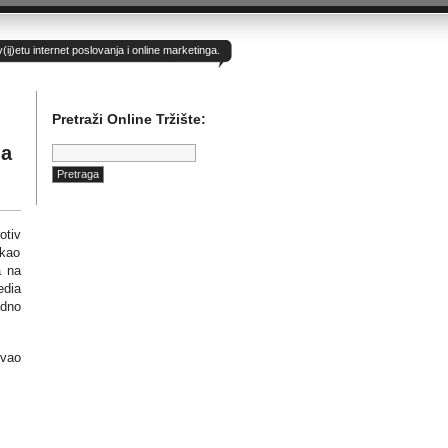
)etu internet poslovanja i online marketinga.
Pretraži Online Tržište:
Pretraga:
ia
otiv
 kao
a na
edia
odno
ovao