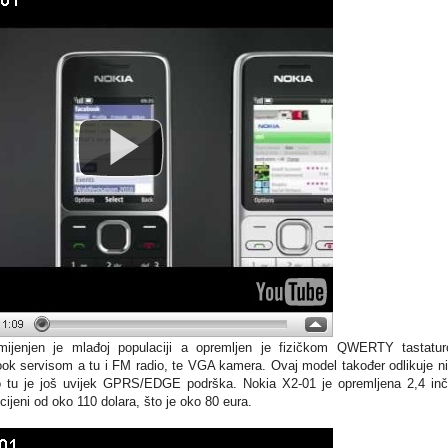
amijenjen je mlađoj populaciji a opremljen je fizičkom QWERTY tastatu
ook servisom a tu i FM radio, te VGA kamera. Ovaj model također odlikuje n
no tu je još uvijek GPRS/EDGE podrška. Nokia X2-01 je opremljena 2,4 in
jeni od oko 110 dolara, što je oko 80 eura.