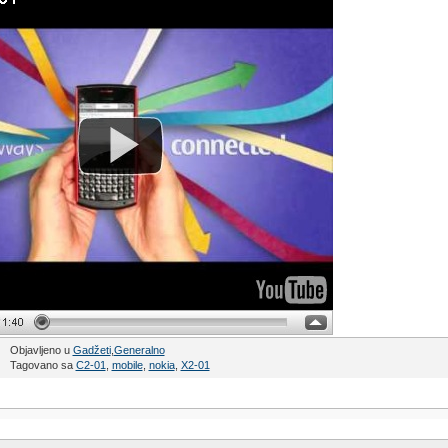
Objavljeno u
Gadžeti
,
Generalno
Tagovano sa
C2-01
,
mobile
,
nokia
,
X2-01