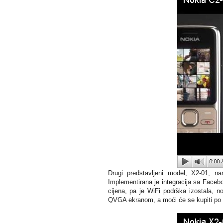
Drugi predstavljeni model, X2-01, n
Implementirana je integracija sa Faceb
cijena, pa je WiFi podrška izostala, 
QVGA ekranom, a moći će se kupiti po ci