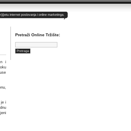
)etu internet poslovanja i online marketinga.
Pretraži Online Tržište:
Pretraga:
jn i
soku
kuse
enu,
je i
ednu
jeni