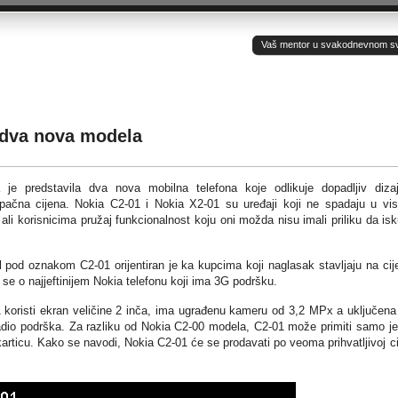
Vaš mentor u svakodnevnom sv(ij
 dva nova modela
 je predstavila dva nova mobilna telefona koje odlikuje dopadljiv diza
upačna cijena. Nokia C2-01 i Nokia X2-01 su uređaji koji ne spadaju u vi
 ali korisnicima pružaj funkcionalnost koju oni možda nisu imali priliku da is
 pod oznakom C2-01 orijentiran je ka kupcima koji naglasak stavljaju na cij
i se o najjeftinijem Nokia telefonu koji ima 3G podršku.
 koristi ekran veličine 2 inča, ima ugrađenu kameru od 3,2 MPx a uključena 
dio podrška. Za razliku od Nokia C2-00 modela, C2-01 može primiti samo j
articu. Kako se navodi, Nokia C2-01 će se prodavati po veoma prihvatljivoj ci