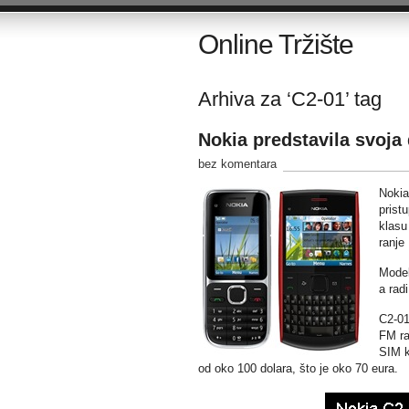
Online Tržište
Arhiva za ‘C2-01’ tag
Nokia predstavila svoja
bez komentara
Nokia
prist
klasu
ranje
Model
a rad
C2-01
FM ra
SIM k
od oko 100 dolara, što je oko 70 eura.