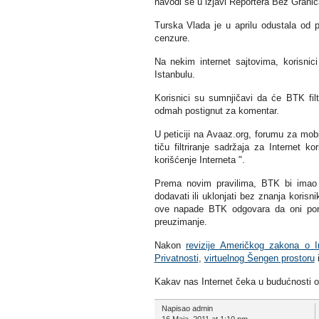
navodi se u izjavi Reportera Bez Grani
Turska Vlada je u aprilu odustala od pl
cenzure.
Na nekim internet sajtovima, korisni
Istanbulu.
Korisnici su sumnjičavi da će BTK filt
odmah postignut za komentar.
U peticiji na Avaaz.org, forumu za mob
tiču filtriranje sadržaja za Internet
korišćenje Interneta ".
Prema novim pravilima, BTK bi imao p
dodavati ili uklonjati bez znanja koris
ove napade BTK odgovara da oni poro
preuzimanje.
Nakon
revizije Američkog zakona o I
Privatnosti
,
virtuelnog Šengen prostoru
i
Kakav nas Internet čeka u budućnosti os
Napisao admin