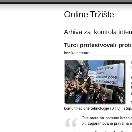
Online Tržište
Arhiva za ‘kontrola inter
Turci protestvovali prot
bez komentara
komunikacione tehnologije (BTK) , stup
Ove mere su potpuno kršenje
biti zagarantovana prava na n