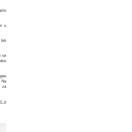
ačin
im u
biti
i se
edno
ogao
. Na
i za
vi o