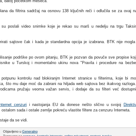
ca, datoj početkom meseca.
ana da filtrira sadržaj na osnovu 138 ključnih reči i odlučila se za ovaj n
ci su poslali video snimke koje je rekao su marš u nedelju na trgu Taks
rirati sajtove čak i kada je standardna opcija je izabrana. BTK nije mogla 
ilisanje podrške po ovom pitanju, BTK je pozvan da povuče sve propise koj
 korisnike u Turskoj i momentalno ukinu nova "Pravila i procedure na bezb
otpunu kontrolu nad blokiranjm Internet stranice u filterima, koje bi m
nika, što mu daje moć da zabrani na hiljada web sajtova bez ikakvog razloga
dicama pružaju veoma važan servis, i dodaje da su filteri već dostupn
nternet cenzuri
i nastojanja EU da donese nešto slično u svojoj
Direkti
 ostalom sada i ostale zemlje pokreću vlastite filtere za cenzuru Interneta.
taje da se vidi.
Objavljeno u
Generalno