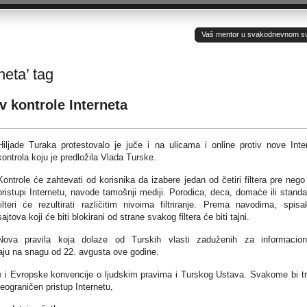
Vaš mentor u svakodnevnom sv(ij
neta’ tag
iv kontrole Interneta
Hiljade Turaka protestovalo je juče i na ulicama i online protiv nove Inte
kontrola koju je predložila Vlada Turske.
Kontrole će zahtevati od korisnika da izabere jedan od četiri filtera pre nego
pristupi Internetu, navode tamošnji mediji. Porodica, deca, domaće ili standa
filteri će rezultirati različitim nivoima filtriranje. Prema navodima, spisa
sajtova koji će biti blokirani od strane svakog filtera će biti tajni.
Nova pravila koja dolaze od Turskih vlasti zaduženih za informacio
aju na snagu od 22. avgusta ove godine.
 i Evropske konvencije o ljudskim pravima i Turskog Ustava. Svakome bi t
eograničen pristup Internetu,