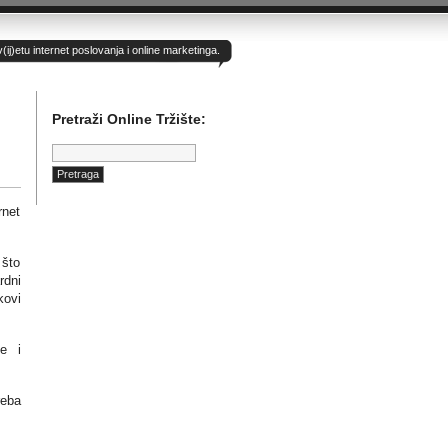
)etu internet poslovanja i online marketinga.
Pretraži Online Tržište:
Pretraga:
rnet
 što
rdni
kovi
ne i
reba