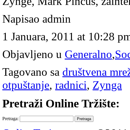
Zynge, Mark Pincus, zainte
Napisao admin
1 Januara, 2011 at 10:28 p
Objavljeno u
Generalno
,
Soc
Tagovano sa
društvena mre
otpuštanje
,
radnici
,
Zynga
Pretraži Online Tržište:
Pretraga: