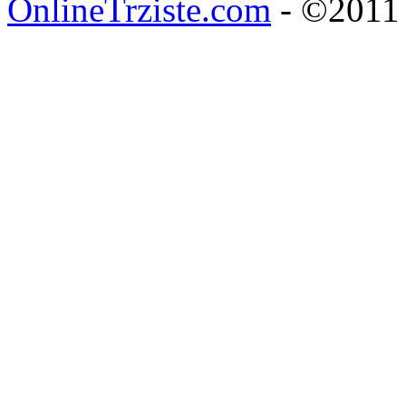
OnlineTrziste.com
- ©2011 