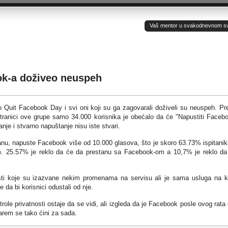
Vaš mentor u svakodnevnom sv(ij
k-a doživeo neuspeh
o Quit Facebook Day i svi oni koji su ga zagovarali doživeli su neuspeh. P
tranici ove grupe samo 34.000 korisnika je obećalo da će "Napustiti Faceb
anje i stvarno napuštanje nisu iste stvari.
tanu, napuste Facebook više od 10.000 glasova, što je skoro 63.73% ispitanik
m. 25.57% je reklo da će da prestanu sa Facebook-om a 10,7% je reklo da
sti koje su izazvane nekim promenama na servisu ali je sama usluga na k
da bi korisnici odustali od nje.
role privatnosti ostaje da se vidi, ali izgleda da je Facebook posle ovog rata
barem se tako ćini za sada.