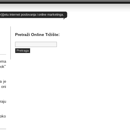
)etu internet poslovanja i online marketinga.
Pretraži Online Tržište:
Pretraga:
rema
ook"
a je
 oni
raju
 oko