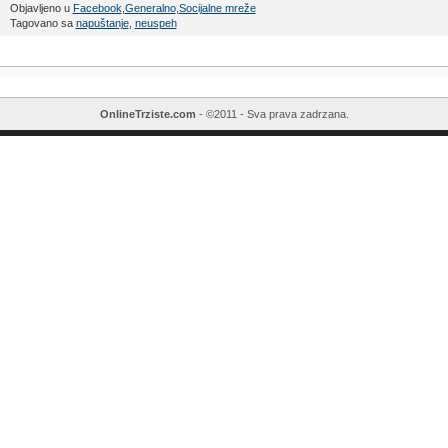
Objavljeno u
Facebook
,
Generalno
,
Socijalne mreže
Tagovano sa
napuštanje
,
neuspeh
OnlineTrziste.com
- ©2011 - Sva prava zadrzana.