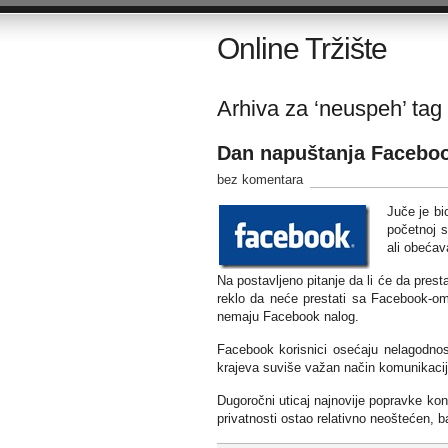
Online Tržište
Arhiva za ‘neuspeh’ tag
Dan napuštanja Faceboo
bez komentara
Juče je bi
početnoj s
ali obećav
Na postavljeno pitanje da li će da pres
reklo da neće prestati sa Facebook-o
nemaju Facebook nalog.
Facebook korisnici osećaju nelagodno
krajeva suviše važan način komunikacije 
Dugoročni uticaj najnovije popravke kont
privatnosti ostao relativno neoštećen, 