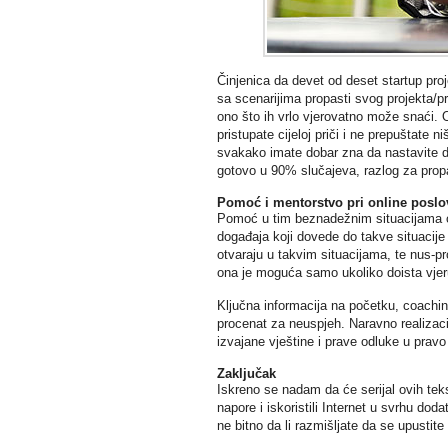
Činjenica da devet od deset startup pro
sa scenarijima propasti svog projekta/pr
ono što ih vrlo vjerovatno može snaći. Ob
pristupate cijeloj priči i ne prepuštate n
svakako imate dobar zna da nastavite dal
gotovo u 90% slučajeva, razlog za propad
Pomoć i mentorstvo pri online poslo
Pomoć u tim beznadežnim situacijama obi
događaja koji dovede do takve situacije j
otvaraju u takvim situacijama, te nus-pr
ona je moguća samo ukoliko doista vjeru
Ključna informacija na početku, coaching
procenat za neuspjeh. Naravno realizacij
izvajane vještine i prave odluke u prav
Zaključak
Iskreno se nadam da će serijal ovih teks
napore i iskoristili Internet u svrhu dod
ne bitno da li razmišljate da se upustite