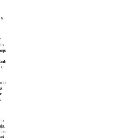
sa
m
što
anju
tnih
 u
vno
ca
če
u
io
ju.
ijek
oni