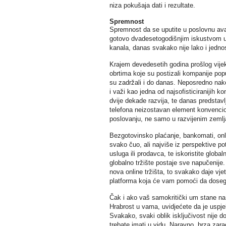
niza pokušaja dati i rezultate.
Spremnost
Spremnost da se uputite u poslovnu avan
gotovo dvadesetogodišnjim iskustvom u o
kanala, danas svakako nije lako i jedno
Krajem devedesetih godina prošlog vije
obrtima koje su postizali kompanije poput
su zadržali i do danas. Neposredno nako
i važi kao jedna od najsofisticiranijih k
dvije dekade razvija, te danas predstav
telefona neizostavan element konvencio
poslovanju, ne samo u razvijenim zemlj
Bezgotovinsko plaćanje, bankomati, onli
svako čuo, ali najviše iz perspektive p
usluga ili prodavca, te iskoristite glob
globalno tržište postaje sve napučenije.
nova online tržišta, to svakako daje vje
platforma koja će vam pomoći da dosegne
Čak i ako vaš samokritički um stane na 
Hrabrost u vama, uvidjećete da je uspje
Svakako, svaki oblik isključivost nije d
trebate imati u vidu. Naravno, brza zara