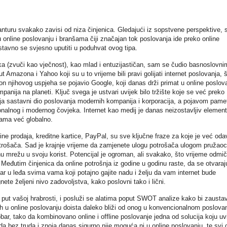
turu svakako zavisi od niza činjenica. Gledajući iz sopstvene perspektive, 
nline poslovanju i branšama čiji značajan tok poslovanja ide preko online
stavno se svjesno uputiti u poduhvat ovog tipa.
ka (zvuči kao vječnost), kao mlad i entuzijastičan, sam se čudio basnoslovni
 Amazona i Yahoo koji su u to vrijeme bili pravi golijati internet poslovanja, 
n njihovog uspjeha se pojavio Google, koji danas drži primat u online poslov
ompanija na planeti. Ključ svega je ustvari uvijek bilo tržište koje se već preko
lja sastavni dio poslovanja modernih kompanija i korporacija, a pojavom pame
nalnog i modernog čovjeka. Internet kao medij je danas neizostavljiv element
ama već globalno.
ne prodaja, kreditne kartice, PayPal, su sve ključne fraze za koje je već oda
otrošača. Sad je krajnje vrijeme da zamjenete ulogu potrošača ulogom pružao
alnu mrežu u svoju korist. Potencijal je ogroman, ali svakako, što vrijeme odmi
 Međutim činjenica da online potrošnja iz godine u godinu raste, da se otvaraj
tar u leđa svima vama koji potajno gajite nadu i želju da vam internet bude
te željeni nivo zadovoljstva, kako poslovni tako i lični.
put vašoj hrabrosti, i posluži se alatima poput SWOT analize kako bi zaustav
h u online poslovanju doista daleko bliži od onog u konvencionalnom poslovan
obar, tako da kombinovano online i offline poslovanje jedna od solucija koju uv
da bez truda i znoja danas sigurno nije moguća ni u online poslovanju, te svi 