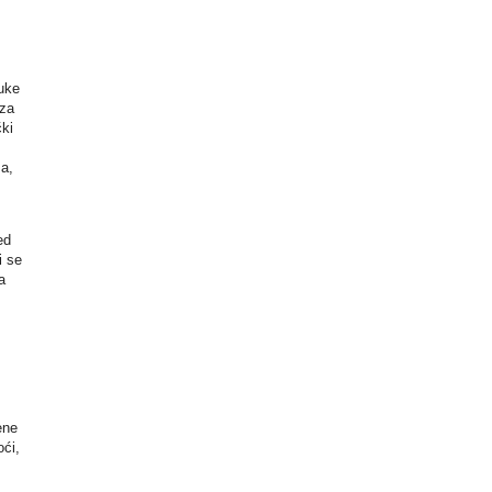
ruke
 za
čki
za,
ed
i se
a
ene
oći,