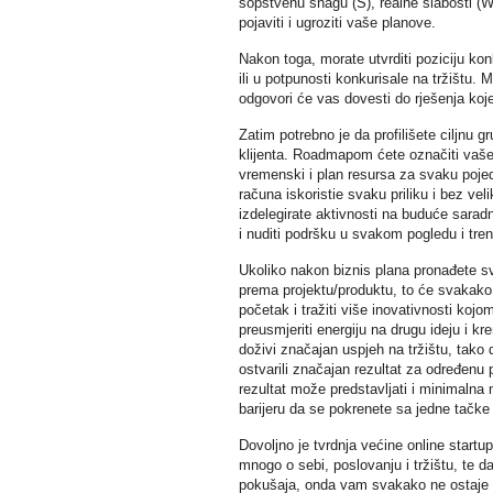
sopstvenu snagu (S), realne slabosti (W)
pojaviti i ugroziti vaše planove.
Nakon toga, morate utvrditi poziciju kon
ili u potpunosti konkurisale na tržištu. 
odgovori će vas dovesti do rješenja koj
Zatim potrebno je da profilišete ciljnu g
klijenta. Roadmapom ćete označiti vaše a
vremenski i plan resursa za svaku pojed
računa iskoristie svaku priliku i bez vel
izdelegirate aktivnosti na buduće saradni
i nuditi podršku u svakom pogledu i tren
Ukoliko nakon biznis plana pronađete svoju
prema projektu/produktu, to će svakako 
početak i tražiti više inovativnosti kojom
preusmjeriti energiju na drugu ideju i k
doživi značajan uspjeh na tržištu, tako
ostvarili značajan rezultat za određenu
rezultat može predstavljati i minimalna 
barijeru da se pokrenete sa jedne tačk
Dovoljno je tvrdnja većine online startu
mnogo o sebi, poslovanju i tržištu, te da 
pokušaja, onda vam svakako ne ostaje ni