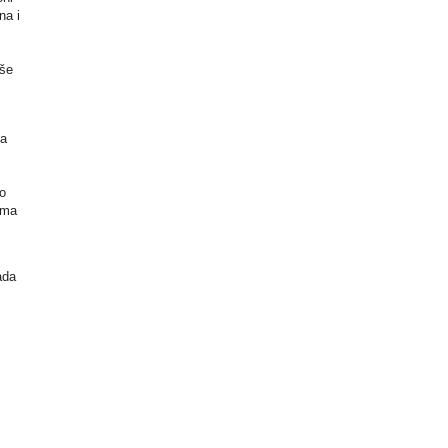
na i
aše
da
o
ama
ada