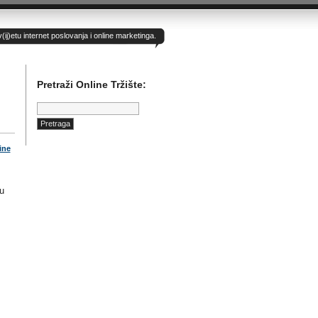
)etu internet poslovanja i online marketinga.
Pretraži Online Tržište:
Pretraga:
ine
u