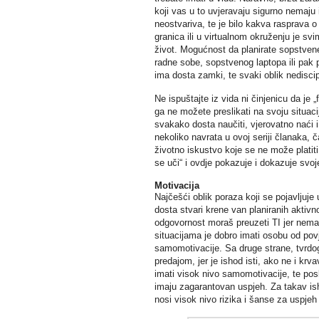
koji vas u to uvjeravaju sigurno nemaju
neostvariva, te je bilo kakva rasprava o
granica ili u virtualnom okruženju je sv
život. Mogućnost da planirate sopstvene 
radne sobe, sopstvenog laptopa ili pak p
ima dosta zamki, te svaki oblik nedisci
Ne ispuštajte iz vida ni činjenicu da je „
ga ne možete preslikati na svoju situaci
svakako dosta naučiti, vjerovatno naći i
nekoliko navrata u ovoj seriji članaka, 
životno iskustvo koje se ne može platiti,
se uči“ i ovdje pokazuje i dokazuje svoj
Motivacija
Najčešći oblik poraza koji se pojavlju
dosta stvari krene van planiranih aktiv
odgovornost moraš preuzeti TI jer nema 
situacijama je dobro imati osobu od povje
samomotivacije. Sa druge strane, tvrdog
predajom, jer je ishod isti, ako ne i krvav
imati visok nivo samomotivacije, te poslij
imaju zagarantovan uspjeh. Za takav ish
nosi visok nivo rizika i šanse za uspjeh 