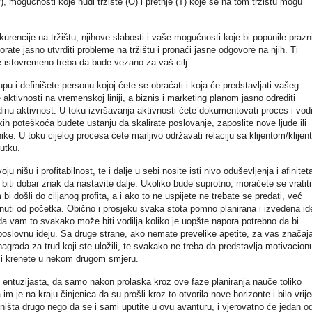
, mogućnosti koje nudi tržište (O) i pretnje (T) koje se na tom tržištu mogu
kurencije na tržištu, njihove slabosti i vaše mogućnosti koje bi popunile prazn
Morate jasno utvrditi probleme na tržištu i pronaći jasne odgovore na njih. Ti
e istovremeno treba da bude vezano za vaš cilj.
rupu i definišete personu kojoj ćete se obraćati i koja će predstavljati vašeg
ktivnosti na vremenskoj liniji, a biznis i marketing planom jasno odrediti
inu aktivnost. U toku izvršavanja aktivnosti ćete dokumentovati proces i vodi
ikih poteškoća budete ustanju da skalirate poslovanje, zaposlite nove ljude ili
ke. U toku cijelog procesa ćete marljivo održavati relaciju sa klijentom/klijen
utku.
 nišu i profitabilnost, te i dalje u sebi nosite isti nivo oduševljenja i afinitet
biti dobar znak da nastavite dalje. Ukoliko bude suprotno, moraćete se vratiti
 bi došli do ciljanog profita, a i ako to ne uspijete ne trebate se predati, već
renuti od početka. Obično i prosjeku svaka stota pomno planirana i izvedena id
 da vam to svakako može biti vodilja koliko je uopšte napora potrebno da bi
 poslovnu ideju. Sa druge strane, ako nemate prevelike apetite, za vas značaj
nagrada za trud koji ste uložili, te svakako ne treba da predstavlja motivacion
e i krenete u nekom drugom smjeru.
p entuzijasta, da samo nakon prolaska kroz ove faze planiranja nauče toliko
im je na kraju činjenica da su prošli kroz to otvorila nove horizonte i bilo vrij
šta drugo nego da se i sami uputite u ovu avanturu, i vjerovatno će jedan o