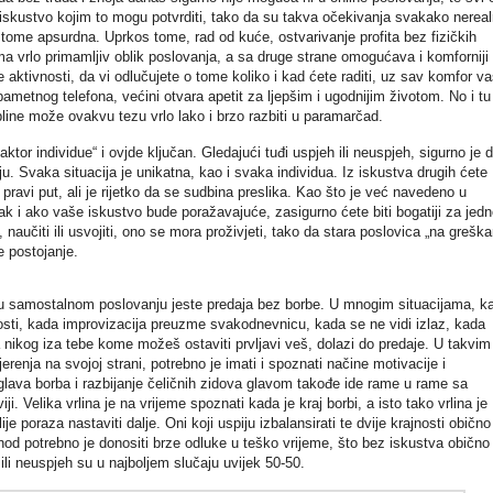
 iskustvo kojim to mogu potvrditi, tako da su takva očekivanja svakako nereal
 tome apsurdna. Uprkos tome, rad od kuće, ostvarivanje profita bez fizičkih
ima vrlo primamljiv oblik poslovanja, a sa druge strane omogućava i komforniji
aktivnosti, da vi odlučujete o tome koliko i kad ćete raditi, uz sav komfor v
ametnog telefona, većini otvara apetit za ljepšim i ugodnijim životom. No i tu
pline može ovakvu tezu vrlo lako i brzo razbiti u paramarčad.
faktor individue“ i ovjde ključan. Gledajući tuđi uspjeh ili neuspjeh, sigurno je 
ju. Svaka situacija je unikatna, kao i svaka individua. Iz iskustva drugih ćete
 pravi put, ali je rijetko da se sudbina preslika. Kao što je već navedeno u
čak i ako vaše iskustvo bude poražavajuće, zasigurno ćete biti bogatiji za jedn
 naučiti ili usvojiti, ono se mora proživjeti, tako da stara poslovica „na grešk
e postojanje.
je u samostalnom poslovanju jeste predaja bez borbe. U mnogim situacijama, k
nosti, kada improvizacija preuzme svakodnevnicu, kada se ne vidi izlaz, kada
nikog iza tebe kome možeš ostaviti prvljavi veš, dolazi do predaje. U takvim
renja na svojoj strani, potrebno je imati i spoznati načine motivacije i
lava borba i razbijanje čeličnih zidova glavom takođe ide rame u rame sa
iji. Velika vrlina je na vrijeme spoznati kada je kraj borbi, a isto tako vrlina je
e poraza nastaviti dalje. Oni koji uspiju izbalansirati te dvije krajnosti obično
od potrebno je donositi brze odluke u teško vrijeme, što bez iskustva obično
ili neuspjeh su u najboljem slučaju uvijek 50-50.