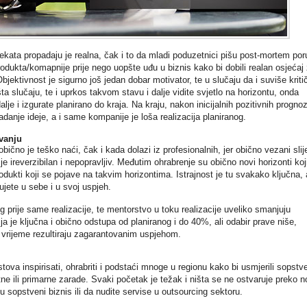
jekata propadaju je realna, čak i to da mladi poduzetnici pišu post-mortem po
odukta/komapnije prije nego uopšte uđu u biznis kako bi dobili realan osjećaj
jektivnost je sigurno još jedan dobar motivator, te u slučaju da i suviše kriti
išta slučaju, te i uprkos takvom stavu i dalje vidite svjetlo na horizontu, onda
je i izgurate planirano do kraja. Na kraju, nakon inicijalnih pozitivnih progno
anje ideje, a i same kompanije je loša realizacija planiranog.
vanju
čno je teško naći, čak i kada dolazi iz profesionalnih, jer obično vezani slij
e ireverzibilan i nepopravljiv. Međutim ohrabrenje su obično novi horizonti koj
odukti koji se pojave na takvim horizontima. Istrajnost je tu svakako ključna, 
jete u sebe i u svoj uspjeh.
 prije same realizacije, te mentorstvo u toku realizacije uveliko smanjuju
a je ključna i obično odstupa od planiranog i do 40%, ali odabir prave niše,
o vrijeme rezultiraju zagarantovanim uspjehom.
tova inspirisati, ohrabriti i podstaći mnoge u regionu kako bi usmjerili sopstv
atne ili primarne zarade. Svaki početak je težak i ništa se ne ostvaruje preko n
 u sopstveni biznis ili da nudite servise u outsourcing sektoru.