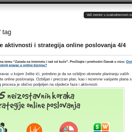
Vaš mentor u svakodnevnom sv(ij
’ tag
e aktivnosti i strategija online poslovanja 4/4
a na temu “Zarada na internetu i rad od kuće”. Pročitajte i prethodni članak u nizu:
Onl
etniji pravac u online biznisu?
pravac u kojem želite ići, potrebno je da se ozbiljno okrenete planiranju vaših
ste online poslovanja. Ozbiljan i precizan plan, kao i rezervne varijante plana s
procesa je obično podjeljen na sljedeće faze i aktivnosti: