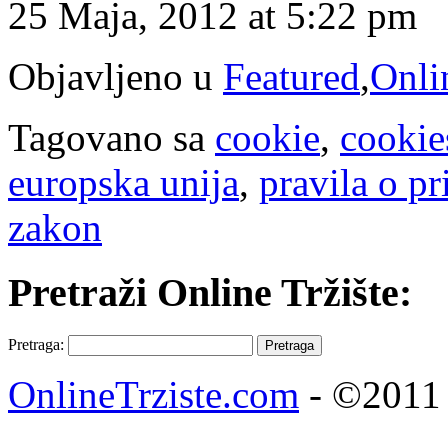
25 Maja, 2012 at 5:22 pm
Objavljeno u
Featured
,
Onli
Tagovano sa
cookie
,
cookie
europska unija
,
pravila o pr
zakon
Pretraži Online Tržište:
Pretraga:
OnlineTrziste.com
- ©2011 