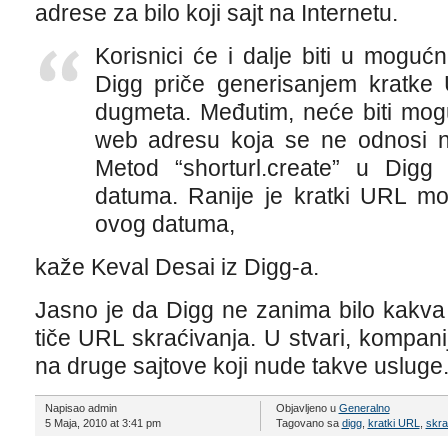
adrese za bilo koji sajt na Internetu.
Korisnici će i dalje biti u moguć
Digg priče generisanjem kratke
dugmeta. Međutim, neće biti mogu
web adresu koja se ne odnosi n
Metod “shorturl.create” u Digg 
datuma. Ranije je kratki URL mo
ovog datuma,
kaže Keval Desai iz Digg-a.
Jasno je da Digg ne zanima bilo kakva
tiče URL skraćivanja. U stvari, kompan
na druge sajtove koji nude takve usluge
Napisao admin
Objavljeno u
Generalno
5 Maja, 2010 at 3:41 pm
Tagovano sa
digg
,
kratki URL
,
skra