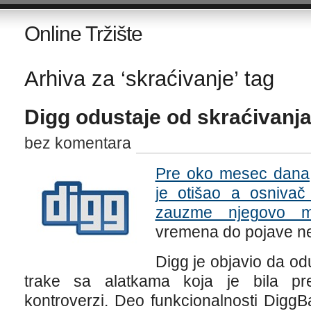
Online Tržište
Arhiva za ‘skraćivanje’ tag
Digg odustaje od skraćivanj
bez komentara
Pre oko mesec dana,
je otišao a osniva
zauzme njegovo m
vremena do pojave n
Digg je objavio da od
trake sa alatkama koja je bila p
kontroverzi. Deo funkcionalnosti DiggB