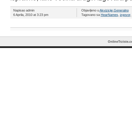
Napisao admin
Objavljeno u
Akvizicije
,
Generalno
6 Aprila, 2010 at 3:23 pm
Tagovano sa
HearNames
,
izgovor
,
OnlineTrziste.