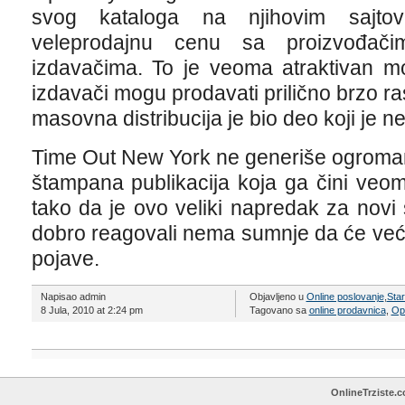
svog kataloga na njihovim sajto
veleprodajnu cenu sa proizvođač
izdavačima. To je veoma atraktivan m
izdavači mogu prodavati prilično brzo r
masovna distribucija je bio deo koji je 
Time Out New York ne generiše ogroman
štampana publikacija koja ga čini veo
tako da je ovo veliki napredak za novi
dobro reagovali nema sumnje da će već
pojave.
Napisao admin
Objavljeno u
Online poslovanje
,
Star
8 Jula, 2010 at 2:24 pm
Tagovano sa
online prodavnica
,
Op
OnlineTrziste.