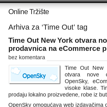
Online Tržište
Arhiva za ‘Time Out’ tag
Time Out New York otvara no
prodavnica na eCommerce p
bez komentara
Time Out New Y
otvara nove o
OpenSky, eCom
visoke klase. Ti
prodaju lokalno proizvedene, robe iz but
OpenSky omogućava web izdavačima da