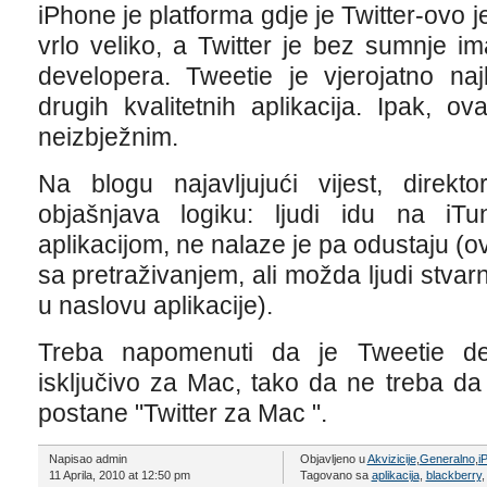
iPhone je platforma gdje je Twitter-ovo j
vrlo veliko, a Twitter je bez sumnje i
developera. Tweetie je vjerojatno najb
drugih kvalitetnih aplikacija. Ipak, o
neizbježnim.
Na blogu najavljujući vijest, direkt
objašnjava logiku: ljudi idu na iT
aplikacijom, ne nalaze je pa odustaju (
sa pretraživanjem, ali možda ljudi stvar
u naslovu aplikacije).
Treba napomenuti da je Tweetie des
isključivo za Mac, tako da ne treba da
postane "Twitter za Mac ".
Napisao admin
Objavljeno u
Akvizicije
,
Generalno
,
i
11 Aprila, 2010 at 12:50 pm
Tagovano sa
aplikacija
,
blackberry