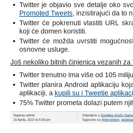
Twitter je objavio sve detalje oko svo
Promoted Tweets
, inzistirajući da to
Twitter će pokrenuti vlastiti URL skr
koji će domen koristiti.
Twitter će možda uvrstiti mogućnost
osnovne usluge.
Još nekoliko bitnih činjenica vezanih za 
Twitter trenutno ima više od 105 milij
Twitter planira Android aplikaciju koj
aplikaciji, a
kupili su i Tweetie aplikaci
75% Twitter prometa dolazi putem nji
Napisao admin
Objavljeno u
Socijalne mreže
,
Startu
16 Aprila, 2010 at 5:00 pm
Tagovano sa
@Anywhere
,
geolokac