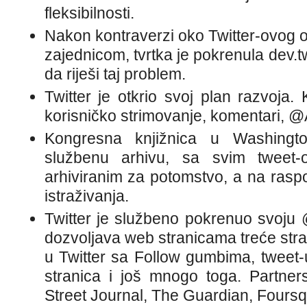
fleksibilnosti.
Nakon kontraverzi oko Twitter-ovog
zajednicom, tvrtka je pokrenula dev.twi
da riješi taj problem.
Twitter je otkrio svoj plan razvoja. 
korisničko strimovanje, komentari, 
Kongresna knjižnica u Washingto
službenu arhivu, sa svim tweet-o
arhiviranim za potomstvo, a na rasp
istraživanja.
Twitter je službeno pokrenuo svoju
dozvoljava web stranicama treće stran
u Twitter sa Follow gumbima, tweet-
stranica i još mnogo toga. Partner
Street Journal, The Guardian, Foursq