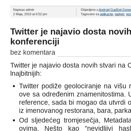
Napisao admin
Objavljeno u
Android
,
Gadžeti
,
Gener
2 Maja, 2010 at 6:52 pm
Tagovano sa
aplikacija
,
gadget
,
goo
Twitter je najavio dosta novih
konferenciji
bez komentara
Twitter je najavio dosta novih stvari na C
lnajbitnijih:
Twitter podiže geolociranje na višu 
ove sa određenim znamenitostima. 
reference, sada bi mogao da utvrdi o
iz imenovanog restorana, bara, parka 
Od sljedećeg tromjesečja, Metadat
ovima. Nešto kao "nevidljivi has