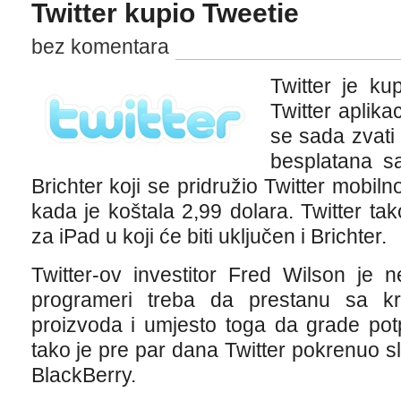
Twitter kupio Tweetie
bez komentara
Twitter je ku
Twitter aplika
se sada zvati 
besplatana s
Brichter koji se pridružio Twitter mobiln
kada je koštala 2,99 dolara. Twitter tako
za iPad u koji će biti uključen i Brichter.
Twitter-ov investitor Fred Wilson je 
programeri treba da prestanu sa krp
proizvoda i umjesto toga da grade po
tako je pre par dana Twitter pokrenuo sl
BlackBerry.