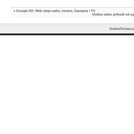
«
Google I/O: Web ubija radio, novine, časopise i TV
Online video prihodi od og
OnlineTrziste.