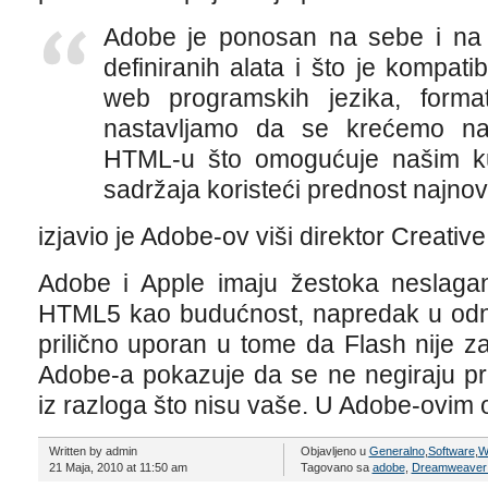
Adobe je ponosan na sebe i na sv
definiranih alata i što je kompat
web programskih jezika, format
nastavljamo da se krećemo nap
HTML-u što omogućuje našim ku
sadržaja koristeći prednost najno
izjavio je Adobe-ov viši direktor Creati
Adobe i Apple imaju žestoka neslagan
HTML5 kao budućnost, napredak u odno
prilično uporan u tome da Flash nije z
Adobe-a pokazuje da se ne negiraju pr
iz razloga što nisu vaše. U Adobe-ovim 
Written by admin
Objavljeno u
Generalno
,
Software
,
W
21 Maja, 2010 at 11:50 am
Tagovano sa
adobe
,
Dreamweaver