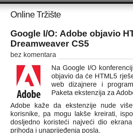
Online Tržište
Google I/O: Adobe objavio H
Dreamweaver CS5
bez komentara
Na Google I/O konferencij
objavio da će HTML5 rješe
web dizajnere i progra
Paketa ekstenzija za Ad
Adobe kaže da ekstenzije nude više
korisnike, pa mogu lakše kreirati, ispor
dosljedno koristeći najveći dio ekra
prihoda i unaprijeđenja posla.