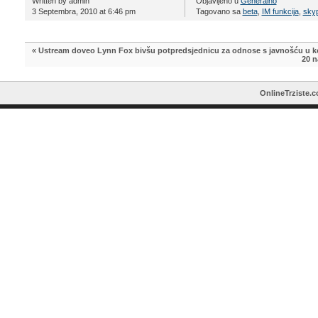
Written by admin
Objavljeno u
Generalno
3 Septembra, 2010 at 6:46 pm
Tagovano sa
beta
,
IM funkcija
,
sky
«
Ustream doveo Lynn Fox bivšu potpredsjednicu za odnose s javnošću u k
20 n
OnlineTrziste.