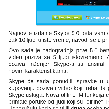
Najnovije izdanje Skype 5.0 beta vam
čak 10 ljudi u isto vreme, navodi se u p
Ovo sada je nadogradnja prve 5.0 beta
video poziva sa 5 ljudi istovremeno. A
poziva, inženjeri Skype-a su lansirali
novim karakteristikama.
Skype će sada ponuditi ispravke u 
kupovanju poziva i video koji treba d
Skype usluga. Nova offline IM funkcija ć
primate poruke od ljudi koji su "offline"
i isporučuju kada se vi ili druga osoba p