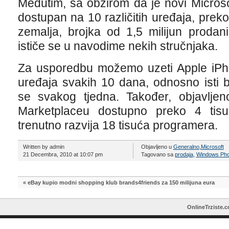
Međutim, sa obzirom da je novi Microso
dostupan na 10 različitih uređaja, prek
zemalja, brojka od 1,5 milijun prodani
ističe se u navodime nekih stručnjaka.
Za usporedbu možemo uzeti Apple iPhone
uređaja svakih 10 dana, odnosno isti b
se svakog tjedna. Također, objavlj
Marketplaceu dostupno preko 4 tisuć
trenutno razvija 18 tisuća programera.
Written by admin
Objavljeno u
Generalno
,
Microsoft
21 Decembra, 2010 at 10:07 pm
Tagovano sa
prodaja
,
Windows Ph
«
eBay kupio modni shopping klub brands4friends za 150 milijuna eura
OnlineTrziste.