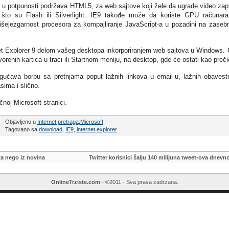
ji u potpunosti podržava HTML5, za web sajtove koji žele da ugrade video zap
 što su Flash ili Silverlight. IE9 takođe može da koriste GPU računar
i višejezgarnost procesora za kompajliranje JavaScript-a u pozadini na zase
rnet Explorer 9 delom vašeg desktopa inkorporiranjem web sajtova u Windows.
renih kartica u traci ili Startnom meniju, na desktop, gde će ostati kao preči
ućava borbu sa pretnjama poput lažnih linkova u email-u, lažnih obavest
ima i slično.
noj Microsoft stranici.
Objavljeno u
Internet pretraga
,
Microsoft
Tagovano sa
download
,
IE9
,
internet explorer
ta nego iz novina
Twitter korisnici šalju 140 milijuna tweet-ova dnevn
OnlineTrziste.com
- ©2011 - Sva prava zadrzana.