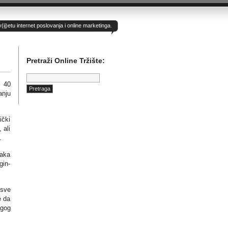
)etu internet poslovanja i online marketinga.
Pretraži Online Tržište:
Pretraga:
d 40
anju
ički
 ali
.
raka
gin-
 sve
e da
ugog