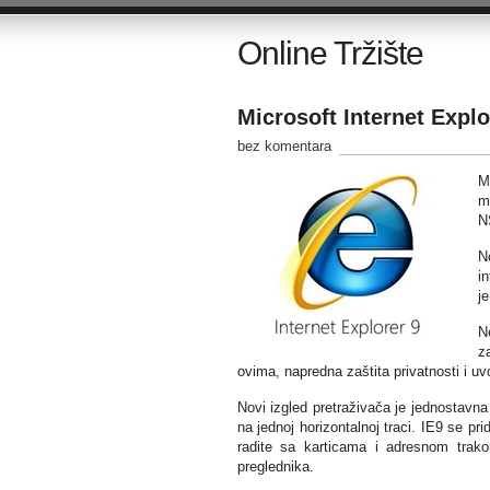
Online Tržište
Microsoft Internet Expl
bez komentara
M
m
NS
N
in
j
N
z
ovima, napredna zaštita privatnosti i u
Novi izgled pretraživača je jednostavna
na jednoj horizontalnoj traci. IE9 se p
radite sa karticama i adresnom trako
preglednika.