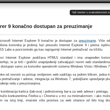
Vaš mentor u svakodnevnom sv(ij
orer 9 konačno dostupan za preuzimanje
icrosoft Internet Explorer 9 konačno je dostupan za
preuzimanje
. Više o
iliona korisnika je probnoj fazi preuzelo Internet Explorer 9 i prema ispitiv
S Labs-a pozicioniralo ga kao najsigurniji Internet pretraživač na tržištu.
ovi Internet Explorer podržava HTML5 standard i ima unapređen korisn
terfejs, te je brži i grafički unaprijeđeniji zahvaljujući novim web standardima,
e dostupan samo za korisnike operativnih sistema Windows Vista i Windows 7
eke od novosti su pristup omiljenom web sadržaju sa jednim klikom, jedna t
a pretraživanje i adrese, integracija sa Windows 7, poboljšano upravljanje plu
vođenje reda u preuzimanjima.
 kombinacija kartica (tab-ova) i jedinstvenog bar-a za web adrese i pretragu,
ridružio konkurentima Firefox-u i Chrome-u u trci za minimalizmom, i ako mož
m na istoj liniji, imaćete više prostora za web stranice od bilo kog dr