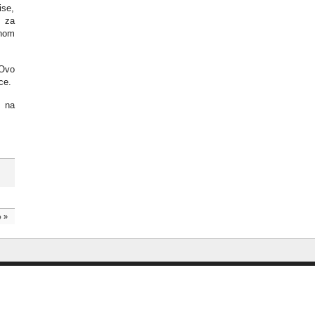
ise,
a za
bnom
 Ovo
ce.
i na
o
»