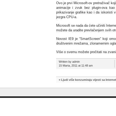
Ovo je prvi Microsoft-ov pretraživač ko
animacije i zvuk bez plugin-ova kao
prikazivanje grafike kao i da iskorist
jezgra CPU-a.
Microsoft se nada da ćete učiniti Inte
možete da uradite prevlačenjem svih otvo
Novost IE9 je “SmartScreen” koji omog
društvenim mrežama, zlonamernim oglas
Više o svemu možete pročitati na zvanič
Written by admin
15 Marta, 2011 at 11:48 am
«
Ljudi više konzumiraju vijesti sa Interne