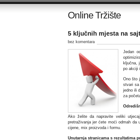
Online Tržište
5 ključnih mjesta na saj
bez komentara
Jedan od
optimizir
ključna, 
po akciji
Ono što j
stvari s
jedno ili
za početa
Odrediš
Ako želite da napravite veliki utjec
pretraživanja jer ćete moći odmah da uš
cijene, mix proizvoda i formu.
Unutarnja stranicama s rezultatima pr