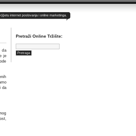
)etu internet poslovanja i online marketinga.
Pretraži Online Tržište:
Pretraga:
e da
e je
hode
enih
samo
i da
enog
ost,