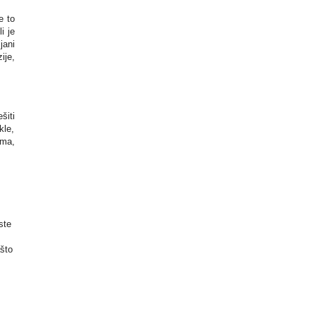
e to
i je
jani
ije,
šiti
kle,
ima,
ste
ašto