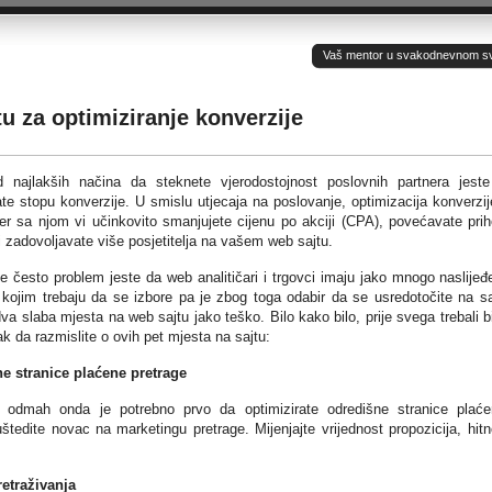
Vaš mentor u svakodnevnom sv(ij
tu za optimiziranje konverzije
 najlakših načina da steknete vjerodostojnost poslovnih partnera jest
ate stopu konverzije. U smislu utjecaja na poslovanje, optimizacija konverzij
jer sa njom vi učinkovito smanjujete cijenu po akciji (CPA), povećavate pri
 i zadovoljavate više posjetitelja na vašem web sajtu.
e često problem jeste da web analitičari i trgovci imaju jako mnogo naslijeđ
a kojim trebaju da se izbore pa je zbog toga odabir da se usredotočite na 
 dva slaba mjesta na web sajtu jako teško. Bilo kako bilo, prije svega trebali b
k da razmislite o ovih pet mjesta na sajtu:
ne
stranice plaćene pretrage
aj odmah onda je potrebno prvo da optimizirate odredišne stranice plać
tedite novac na marketingu pretrage. Mijenjajte vrijednost propozicija, hitn
etraživanja