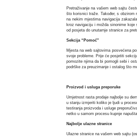
Pretraživanje na vašem web sajtu često 
što korisnici traže. Također, s obzirom 
na nekim mjestima navigacija zakazala. P
kroz navigaciju i možda sinonime koje s
od posjeta do unutarnje stranice za pret
Sekcija “Pomoć”
Mjesta na web sajtovima posvećena poma
svoje probleme. Prije će posjetiti sekci
pomozite njima da bi pomogli sebi i ost
podrške za preuzimanje i ostalog što 
Proizvod i usluga preporuke
Umjetnost rasta prodaje najbolje su de
u stanju izmjeriti koliko je ljudi u pro
testiranja proizvoda i usluge preporučiv
netko u samom procesu kupnje napušta
Najbolje ulazne stranice
Ulazne stranice na vašem web sajtu (osim