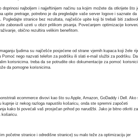
doprinosi najboljem i najjeftinijem načinu sa kojim možete da otkrijete što j
na upite pretrage, potrebno je da pregledajte vaše server logove i saznate da l
ogledajte stranice bez rezultata, najčešće upite koji bi trebali biti zadovol
te zaboravili uzeti u obzir prilikom pisanja. Povećanjem optimizacije konverz
raživanje, obično rezultira velikim benefitom.
ganju ljudima su najčešće posjećene od strane vjernih kupaca koji žele rije
ju Pomoć nego nazvati telefon za podršku ili slati e-mail službi za podršku. Da
alim korisnicima. treba da se potrudite oko dokumentacije za pomoć korisnic
može da pomogne korisnicima.
monstrirali ecommerce divovi kao što su Apple, Amazon, GoDaddy i Dell. Ako 
cesu kupnje iz nekog razloga napustilo košaricu, onda ste spremni započeti
anja kako bi povećali vaš prosječan prihod po narudžbi. Jako je bitno otkriti z
 košaricu.
 početne stranice i odredišne ​​stranice) su malo teže za optimizaciju jer