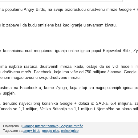
oma popularnu Angry Birds, na svoju brzorastuću društvenu mreže Google + 
ju iz zabave i da budu smislene baš kao igranje u stvarnom životu,
korisnicima nudi mogućnost igranja online igrica poput Bejeweled Blitz, Z
ma najbrže rastuća društvenih mreža ikada, ostaje da se vidi hoće li 
veću društvenu mrežu Facebook, koja ima više od 750 milijuna članova. Google
vremenom mogao uvući u svoju društvenu mrežu.
ostima na Facebook-u, kome Zynga, koja stoji iza najpopularnijih igrica p
i uspjeh.
enutno najveći broj korisnika Google + dolazi iz SAD-a, 6,4 milijuna, z
 Kanada sa 1,1 milijun, Velika Britanija sa 1,1 milijun i Njemačka sa skoro mil
Objavljeno u
Gaming
,
Internet zabava
,
Socijalne mreže
Tagovano sa
angry birds
,
google plus
,
online igrice