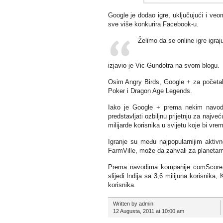
Google je dodao igre, uključujući i ve
sve više konkurira Facebook-u.
Želimo da se online igre igra
izjavio je Vic Gundotra na svom blogu.
Osim Angry Birds, Google + za početak 
Poker i Dragon Age Legends.
Iako je Google + prema nekim navodi
predstavljati ozbiljnu prijetnju za naj
milijarde korisnika u svijetu koje bi 
Igranje su među najpopularnijim aktivn
FarmVille, može da zahvali za planetarn
Prema navodima kompanije comScore, tr
slijedi Indija sa 3,6 milijuna korisnika,
korisnika.
Written by admin
12 Augusta, 2011 at 10:00 am