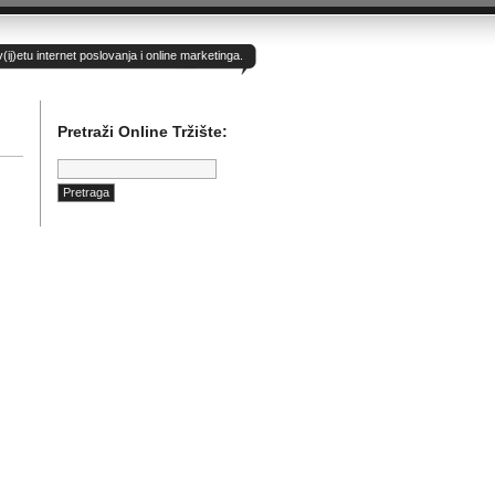
)etu internet poslovanja i online marketinga.
Pretraži Online Tržište:
Pretraga: