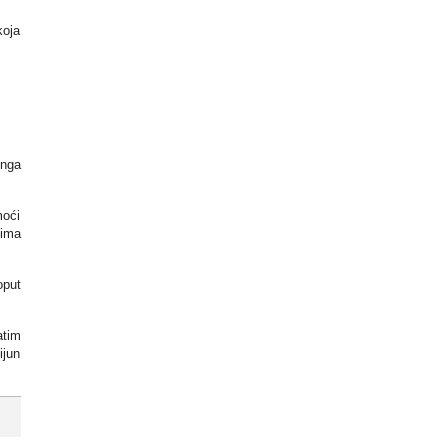
koja
ynga
moći
 ima
oput
atim
ijun