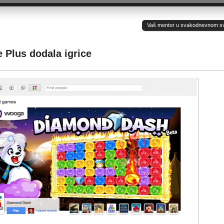
Vaš mentor u svakodnevnom sv(ij
 Plus dodala igrice