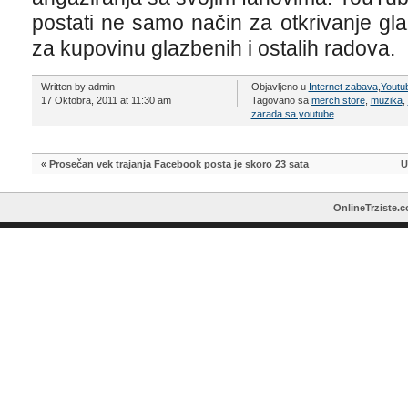
postati ne samo način za otkrivanje gl
za kupovinu glazbenih i ostalih radova.
Written by admin
Objavljeno u
Internet zabava
,
Youtu
17 Oktobra, 2011 at 11:30 am
Tagovano sa
merch store
,
muzika
,
zarada sa youtube
«
Prosečan vek trajanja Facebook posta je skoro 23 sata
U
OnlineTrziste.