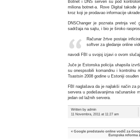
Botnet i DNS serveri su pod kontrolo
miliona botnet-a. Rove Digital takođe j
kroz koji je prodavao informacije ukra
DNSChanger je poznata pretnja već g
sadržaja na sajtu, i bio je široko raspr
Računar žrtve postaje infici
softver za gledanje online vid
navodi FBI u svojoj izjavi o ovom slučaj
Juče je Estonska policija uhapsila izvrš
su onespsobili komandnu i kontrolnu mr
Tsastsin 2008 godine u Estoniji osuđen 
FBI naglašava da je najlakši način za 
servera u podešavanjima računarske m
jedan od lažnih servera.
Written by admin
11 Novembra, 2011 at 11:27 am
«
Google predstavio online vodič za Goog
Europska reforma za