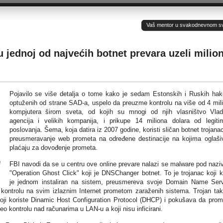
Vaš mentor u svakodnevnom sv(ij
u jednoj od najvećih botnet prevara uzeli milio
Pojavilo se više detalja o tome kako je sedam Estonskih i Ruskih hak
optuženih od strane SAD-a, uspelo da preuzme kontrolu na više od 4 mil
kompjutera širom sveta, od kojih su mnogi od njih vlasništvo Vlad
agencija i velikih kompanija, i prikupe 14 miliona dolara od legiti
poslovanja. Šema, koja datira iz 2007 godine, koristi sličan botnet trojana
preusmeravanje web prometa na određene destinacije na kojima oglaši
plaćaju za dovođenje prometa.
FBI navodi da se u centru ove online prevare nalazi se malware pod naz
"Operation Ghost Click" koji je DNSChanger botnet. To je trojanac koji 
je jednom instaliran na sistem, preusmereva svoje Domain Name Ser
 kontrolu na svim izlaznim Internet prometom zaraženih sistema. Trojan ta
koji koriste Dinamic Host Configuration Protocol (DHCP) i pokušava da pro
 kontrolu nad računarima u LAN-u a koji nisu inficirani.