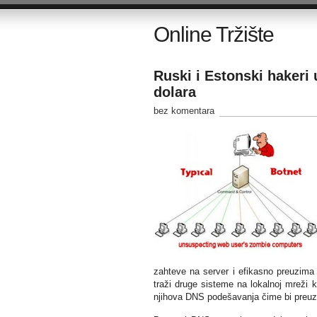
Online Tržište
Ruski i Estonski hakeri 
dolara
bez komentara
zahteve na server i efikasno preuzima
traži druge sisteme na lokalnoj mreži 
njihova DNS podešavanja čime bi preuzeo