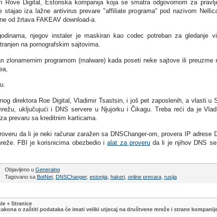
m Rove Digital, Estonska kompanija koja se smatra odgovornom za pravlj
e stajao iza lažne antivirus prevare "affiliate programa" pod nazivom Nellic
dene od žrtava FAKEAV download-a.
odinama, njegov instaler je maskiran kao codec potreban za gledanje v
ostranjen na pornografskim sajtovima.
ran zlonamernim programom (malware) kada poseti neke sajtove ili preuzme 
ea,
u.
nog direktora Roe Digital, Vladimir Tsastsin, i još pet zaposlenih, a vlasti u
ežu, uključujući i DNS servere u Njujorku i Čikagu. Treba reći da je Vlad
za prevaru sa kreditnim karticama.
proveru da li je neki računar zaražen sa DNSChanger-om, provera IP adrese
reže. FBI je korisnicima obezbedio i
alat za proveru
da li je njihov DNS se
Objavljeno u
Generalno
Tagovano sa
BotNet
,
DNSChanger
,
estonija
,
hakeri
,
online prevara
,
rusija
le + Stranice
kona o zaštiti podataka će imati veliki utjecaj na društvene mreže i strane kompanij