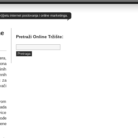
)etu internet poslovanja i online marketinga.
ne
Pretraži Online Tržište:
Pretraga:
era,
iona
inih
mnih
c za
vači
ivom
kada
vice
kođe
mene