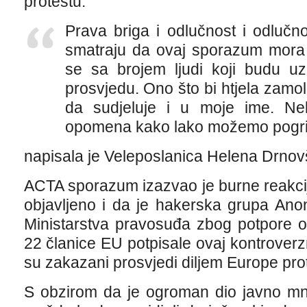
protestu.
Prava briga i odlučnost i odlučn
smatraju da ovaj sporazum mora b
se sa brojem ljudi koji budu u
prosvjedu. Ono što bi htjela zamoli
da sudjeluje i u moje ime. Ne
opomena kako lako možemo pogrije
napisala je Veleposlanica Helena Drnov
ACTA sporazum izazvao je burne reakcij
objavljeno i da je hakerska grupa Ano
Ministarstva pravosuđa zbog potpore 
22 članice EU potpisale ovaj kontroverz
su zakazani prosvjedi diljem Europe pro
S obzirom da je ogroman dio javno mni