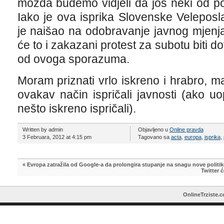
možda budemo vidjeli da još neki od pol
Iako je ova isprika Slovenske Veleposl
je naišao na odobravanje javnog mjenja 
će to i zakazani protest za subotu biti d
od ovoga sporazuma.
Moram priznati vrlo iskreno i hrabro, mal
ovakav način ispričali javnosti (ako u
nešto iskreno ispričali).
Written by admin
Objavljeno u
Online pravda
3 Februara, 2012 at 4:15 pm
Tagovano sa
acta
,
europa
,
isprika
,
«
Evropa zatražila od Google-a da prolongira stupanje na snagu nove politike
Twitter ć
OnlineTrziste.