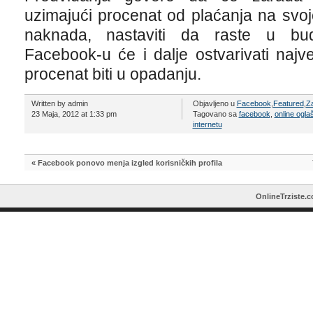
uzimajući procenat od plaćanja na svojo
naknada, nastaviti da raste u bud
Facebook-u će i dalje ostvarivati najv
procenat biti u opadanju.
Written by admin
Objavljeno u
Facebook
,
Featured
,
Za
23 Maja, 2012 at 1:33 pm
Tagovano sa
facebook
,
online ogla
internetu
«
Facebook ponovo menja izgled korisničkih profila
OnlineTrziste.