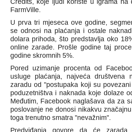
Credits, koje ljudi koriste u igrama na
FarmVille.
U prva tri mjeseca ove godine, segme
se odnosi na plaćanja i ostale naknad
dolara prihoda, što predstavlja oko 
online zarade. Prošle godine taj proc
godine skromnih 5%.
Pored uzimanje procenta od Facebook
usluge plaćanja, najveća društvena m
zaradu od "postupaka koji su povezani
poduzetništva i naknada koje dolaze od 
Međutim, Facebook naglašava da za s
poslovanje ne donosi nikakvu značajnu
toga trenutno smatra "nevažnim".
Predviđanja govore da će zarada 