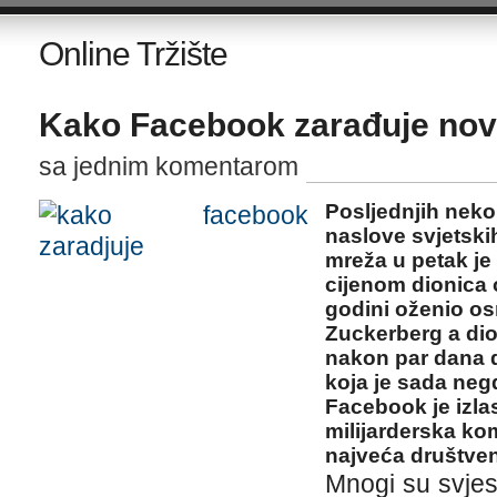
Online Tržište
Kako Facebook zarađuje no
sa jednim komentarom
Posljednjih nek
naslove svjetski
mreža u petak je
cijenom dionica 
godini oženio o
Zuckerberg a di
nakon par dana d
koja je sada negd
Facebook je izla
milijarderska ko
najveća društve
Mnogi su svjes