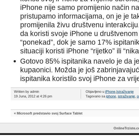
iPhone nije samo promijenio način na
pristupamo informacijama, on je je ta
promijenila živu društvenu interakciju
da koristi svoje iPhone u društvenom ok
“ponekad”, dok je samo 17% ispitanik
situaciji koristi iPhone “rijetko” ili “nik
Gotovo 85% ispitanika navelo je da je 
kupaonici. Možda je još zabrinjavaju
ispitanika koristilo svoj iPhone za vr
Written by admin
Objavljeno u
iPhone
,
Istraživanje
19 Juna, 2012 at 4:26 pm
Tagovano sa
iphone
,
istraživanje
,
o
«
Microsoft predstavio svoj Surface Tablet
OnlineTrziste.