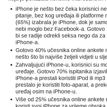
iPhone je nešto bez čeka korisnici 
pitanje, bez kog uređaja ili platforme n
(65%) izabrala je iPhone, dok je sam
nebi moglo bez Facebook-a. Gotovo 15
bi se radije odrekli seksa nego da z
iPhone-a.
Gotovo 40% učesnika online ankete na
nešto što bi najviše željeli vidjeti u sl
Zahvaljujući iPhone-u, korisnici su mog
uređaje. Gotovo 70% ispitanika izjav
iPhone-a prestali koristiti iPod ili mp
prestalo je koristiti foto-aparat, a pr
uređaj osim na iPhone-u.
Više od 25% učesnika online ankete n
koristi svoj iPhone za vrijeme obroka, 