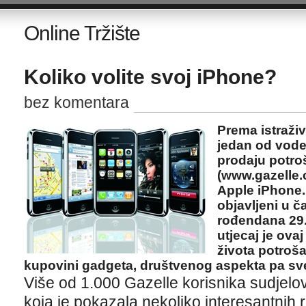
Online Tržište
Koliko volite svoj iPhone?
bez komentara
Prema istraživ
jedan od vode
prodaju potro
(www.gazelle.
Apple iPhone. 
objavljeni u 
rođendana 29. 
utjecaj je ov
života potroš
kupovini gadgeta, društvenog aspekta pa sv
Više od 1.000 Gazelle korisnika sudjelov
koja je pokazala nekoliko interesantnih r